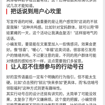
具体哪种数字组合最有效，这个还得根据实际情况多测
试几次才能知道。
把话说到用户心坎里
写宣传语的时候，最重要的是让用户感觉到“这说的不就
是我嘛！”这种共鸣感。比如针对宝妈群体，就可以用“带
娃累瘫的一天，这个活动让我满血复活！”这样接地气的
话语。
小编发现，要是能在文案里加入一些情感词，效果会更
好。像“惊喜”、“暖心”、“幸福”这类词语，很容易引发用
户的情绪共鸣。不过要注意的是，不同的用户群体可能
对情感的感知也不一样，这点需要我们多留意。
让人忍不住想参与的行动号召
好的宣传语最后一定有个明确的行为指引，但不能太生
硬。比如“点击预约”就比“快来参加”更具体，而“私信暗号
领取福利”这种方式则更有趣味性。
其实行动号召的设计还挺有讲究的，太简单了可能没效
果，太复杂了用户又嫌麻烦。这个度的把握，小编觉得