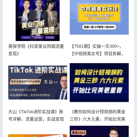
美探学院《抖音美业同城流量
【7581期】实操一天300+，
变现》
【中视频美女号】项目拆解，
保
大山《TikTok进阶实战课》账
《教你如何设计短视频的黄金
号详解，流量运营，实战变现
三秒》六大元素，开始比完美
更重要