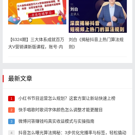
【6324期】三大体系成就百万
刘白《揭秘抖音上热门算法规
大V营销课新版课程，账号·内
则》
容
最新文章
小红书节目运营怎么规划？这套方案让新站快速上榜
1
快手唱歌时歌词字体颜色怎么调整才能更醒目
2
微博问答赚钱吗真实收益模式与实操指南
3
抖音怎么曝光算法揭秘：3步优化完播率与标签，轻松撬动
4