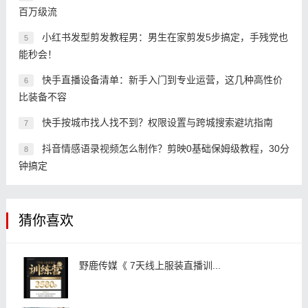
百万级流
小红书发型剪发教程男：男生在家剪发5步搞定，手残党也
5
能秒会！
快手直播设备清单：新手入门到专业运营，这几种高性价
6
比装备不容
快手按城市找人找不到？权限设置与跨城搜索避坑指南
7
抖音情感语录视频怎么制作？剪映0基础保姆级教程，30分
8
钟搞定
猜你喜欢
野鹿传媒《 7天线上服装直播训...