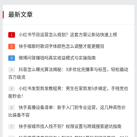
最新文章
小红书节目运营怎么规划？这套方案让新站快速上榜
1
快手唱歌时歌词字体颜色怎么调整才能更醒目
2
微博问答赚钱吗真实收益模式与实操指南
3
抖音怎么曝光算法揭秘：3步优化完播率与标签，轻松撬动
4
百万级流
小红书发型剪发教程男：男生在家剪发5步搞定，手残党也
5
能秒会！
快手直播设备清单：新手入门到专业运营，这几种高性价
6
比装备不容
快手按城市找人找不到？权限设置与跨城搜索避坑指南
7