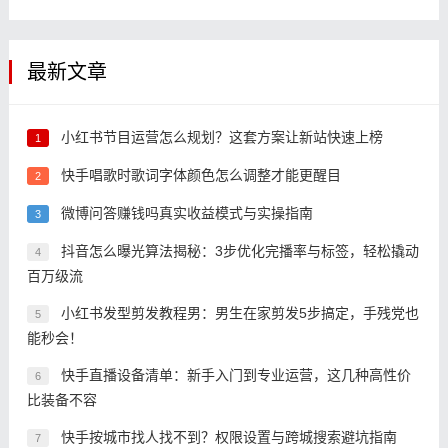
最新文章
小红书节目运营怎么规划？这套方案让新站快速上榜
1
快手唱歌时歌词字体颜色怎么调整才能更醒目
2
微博问答赚钱吗真实收益模式与实操指南
3
抖音怎么曝光算法揭秘：3步优化完播率与标签，轻松撬动
4
百万级流
小红书发型剪发教程男：男生在家剪发5步搞定，手残党也
5
能秒会！
快手直播设备清单：新手入门到专业运营，这几种高性价
6
比装备不容
快手按城市找人找不到？权限设置与跨城搜索避坑指南
7