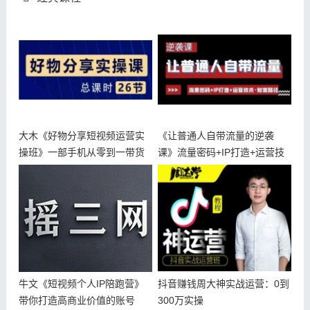
大木《好物分享短视频运营实
《让普通人自带流量的逆袭
操班》一部手机从零到一带货
课》流量密码+IP打造+运营技
实操赚钱
术财富
牛文《短视频个人IP陪跑营》
抖音赚钱周大神实战运营：0到
带你打造高商业价值的账号
300万实操