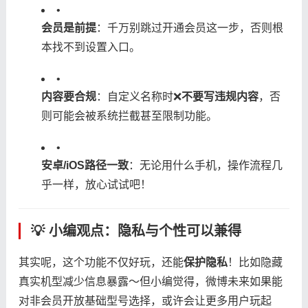
•
​会员是前提​
​：千万别跳过开通会员这一步，否则根
本找不到设置入口。
•
​内容要合规​
​：自定义名称时❌​
​不要写违规内容​
​，否
则可能会被系统拦截甚至限制功能。
•
​安卓/iOS路径一致​
​：无论用什么手机，操作流程几
乎一样，放心试试吧！
💡 小编观点：隐私与个性可以兼得
其实呢，这个功能不仅好玩，还能​
​保护隐私​
​！比如隐藏
真实机型减少信息暴露～但小编觉得，微博未来如果能
对非会员开放基础型号选择，或许会让更多用户玩起