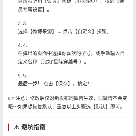
点击右上角【设置】图标（小齿轮⚙️），找到【会
员专属设置】。
3.
选择【微博来源】→ 点击【自定义】按钮。
4.
在弹出的页面中选择你喜欢的型号，或手动输入自
定义名称（比如“星际穿越号”）。
5.
​最后一步！​
​ 点击【保存】，搞定！
👉 注意：修改后仅对新发布的微博生效，旧微博不会变
哦～如果想恢复默认，重复以上步骤选【默认】即可。
⚠️ 避坑指南