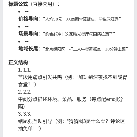
标题公式
（直接套用）：
•
•
价格导向
：
“人均50元！XX商圈宝藏饭店，学生党狂喜”
•
•
场景导向
：
“约会必冲！这家暗光餐厅氛围感拉满了”
•
•
地域长尾
：
“北京朝阳区｜打工人午餐新据点，10分钟上菜”
正文结构
：
1.
1.
首段用痛点引发共鸣（例：“加班到深夜找不到暖胃
食堂？”）
2.
2.
中间分点描述环境、菜品、服务（每点配emoji分
隔）
3.
3.
结尾强互动引导（例：“猜猜图3是什么菜？评论区
抽免单！”）