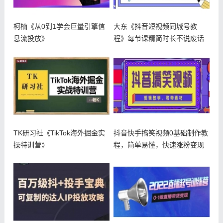
柯楠《从0到1学会巨量引擎信
大东《抖音短视频同城号教
息流投放》
程》每节课精简时长不说废话
TK研习社《TikTok海外掘金实
抖音快手搞笑视频0基础制作教
操特训营》
程，简单易懂，快速涨粉变现
【素材