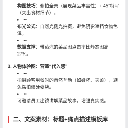
构图技巧
：俯拍全景（展现菜品丰富性）+ 45°特写
（突出食材细节）。
•
•
布光公式
：自然光侧光拍摄，避免阴影遮挡食物色
泽。
•
•
数据支撑
：带蒸汽的菜品图点击率比静态图高
27%。
3. 人物体验图：营造“代入感”
•
•
拍摄顾客用餐时的自然互动（如碰杯、夹菜），避
免摆拍僵硬姿势。
•
•
可邀请员工出镜讲解菜品故事，增强真实感。
二、文案素材：标题+痛点描述模板库