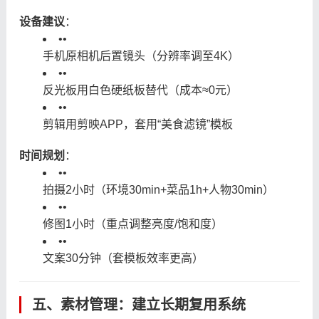
设备建议
：
•
•
手机原相机后置镜头（分辨率调至4K）
•
•
反光板用白色硬纸板替代（成本≈0元）
•
•
剪辑用剪映APP，套用“美食滤镜”模板
时间规划
：
•
•
拍摄2小时（环境30min+菜品1h+人物30min）
•
•
修图1小时（重点调整亮度/饱和度）
•
•
文案30分钟（套模板效率更高）
五、素材管理：建立长期复用系统