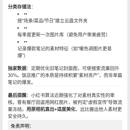
分类存储法
：
•
•
按“场景/菜品/节日”建立云盘文件夹
•
•
每季度更新一次图片库（避免用户审美疲劳）
•
•
记录爆款笔记的素材特征（如“暖色调图片更易
爆”）
独家数据
：定期优化旧笔记封面图，可使搜索流量回升
30%。饭店推广的本质是持续积累“素材资产”，而非单篇
笔记的爆发。
最后提醒
：小红书算法近期强化了对素材真实性的审
核。曾有餐厅因盗用网红图片，被判定“虚假宣传”导致流
量冻结。
用原相机直出+适度美化
，远比搬运他人素材更
安全持久。
免责声明：