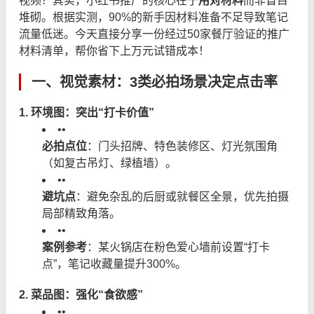
视频？其实，小红书推广的核心在于
用对材料
而非盲目
堆砌。根据实测，90%的新手因材料准备不足导致笔记
流量低迷。今天直接分享一份经过50家餐厅验证的推广
材料清单，帮你省下上万元试错成本！
一、视觉素材：3类必拍场景决定点击率
1. 环境图：突出“打卡价值”
•
•
必拍点位
：门头招牌、特色装修区、灯光氛围角
（如复古吊灯、绿植墙）。
•
•
避坑点
：避免杂乱的后厨或就餐区全景，优先拍摄
局部精致角落。
•
•
案例参考
：某火锅店在粉色爱心墙前设置“打卡
点”，笔记收藏量提升300%。
2. 菜品图：强化“食欲感”
•
•