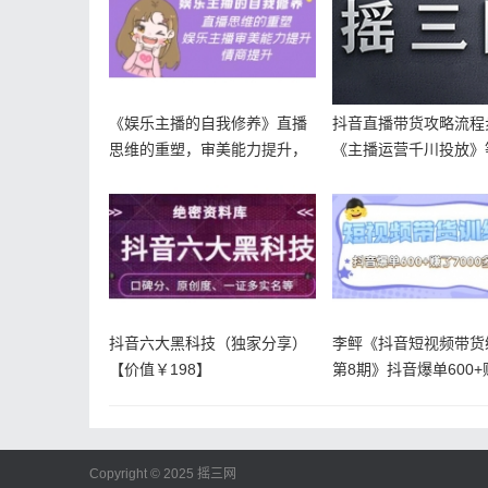
《娱乐主播的自我修养》直播
抖音直播带货攻略流程
思维的重塑，审美能力提升，
《主播运营千川投放》
情商提升
视频
抖音六大黑科技（独家分享）
李鲆《抖音短视频带货
【价值￥198】
第8期》抖音爆单600+
700
Copyright © 2025
摇三网