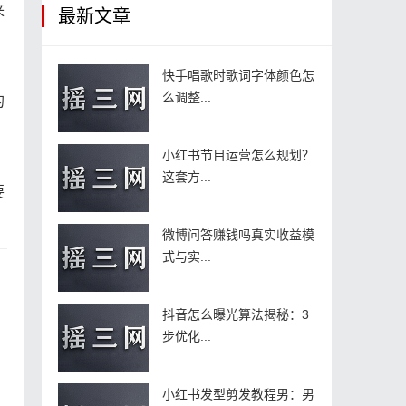
来
最新文章
快手唱歌时歌词字体颜色怎
么调整...
的
小红书节目运营怎么规划？
这套方...
要
微博问答赚钱吗真实收益模
式与实...
抖音怎么曝光算法揭秘：3
步优化...
小红书发型剪发教程男：男