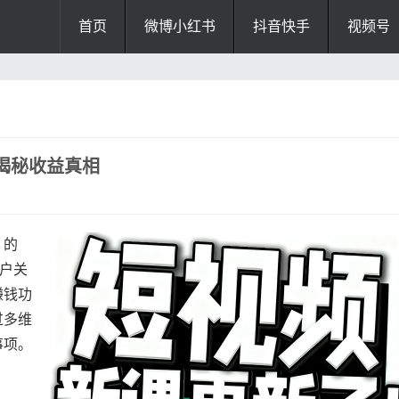
首页
微博小红书
抖音快手
视频号
揭秘收益真相
》的
用户关
赚钱功
过多维
事项。