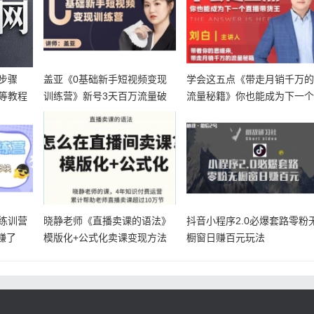
步骤
盖亚《0基础新手短视频变现
学会这五点《带走月销千万
等教程
训练营》新号3天百万流量破
流量秘籍》你也能成为下一
权重
直播带货
练训营
晓静老师《直播卖课的语法》
抖音小程序2.0必爆套路零粉
赚了
模版化+公式化卖课变现方法
橱窗日赚百元玩法