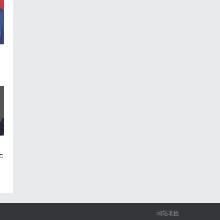
的
个
无
网站地图