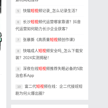
快猫
短视
频记录_怎么记录生活？
5
长沙
短视
频代运营哪家靠谱？抖音
6
代运营如何助力长沙企业获客？
张暴撕《高质量
短视
频创作课》
7
快喵成人
短视
频安全吗_怎么下载安
8
装？2024实测揭秘！
深夜在线
短视
频推荐失眠必备的5款
9
治愈系App
富二代
短视
频在线：企二代接班短
10
剧为何火爆出圈？