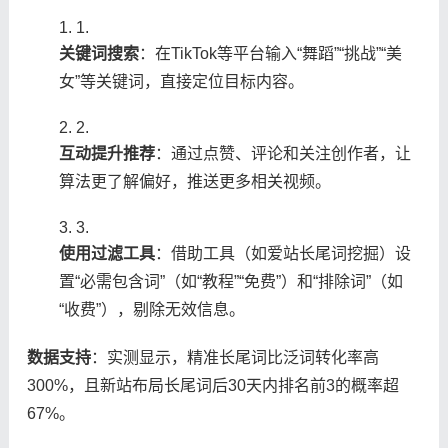
1.
​关键词搜索​
​：在TikTok等平台输入“舞蹈”“挑战”“美
女”等关键词，直接定位目标内容。
2.
​互动提升推荐​
​：通过点赞、评论和关注创作者，让
算法更了解偏好，推送更多相关视频。
3.
​使用过滤工具​
​：借助工具（如爱站长尾词挖掘）设
置“必需包含词”（如“教程”“免费”）和“排除词”（如
“收费”），剔除无效信息。
​数据支持​
​：实测显示，精准长尾词比泛词转化率高
300%，且新站布局长尾词后30天内排名前3的概率超
67%。