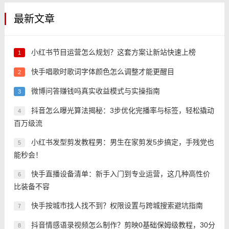
最新文章
小红书节目运营怎么规划？这套方案让新站快速上榜
1
快手唱歌时歌词字体颜色怎么调整才能更醒目
2
微博问答赚钱吗真实收益模式与实操指南
3
抖音怎么曝光算法揭秘：3步优化完播率与标签，轻松撬动
4
百万级流
小红书发型剪发教程男：男生在家剪发5步搞定，手残党也
5
能秒会！
快手直播设备清单：新手入门到专业运营，这几种高性价
6
比装备不容
快手按城市找人找不到？权限设置与跨城搜索避坑指南
7
抖音情感语录视频怎么制作？剪映0基础保姆级教程，30分
8