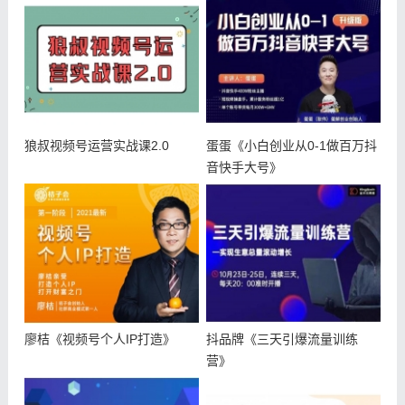
狼叔视频号运营实战课2.0
蛋蛋《小白创业从0-1做百万抖
音快手大号》
廖桔《视频号个人IP打造》
抖品牌《三天引爆流量训练
营》