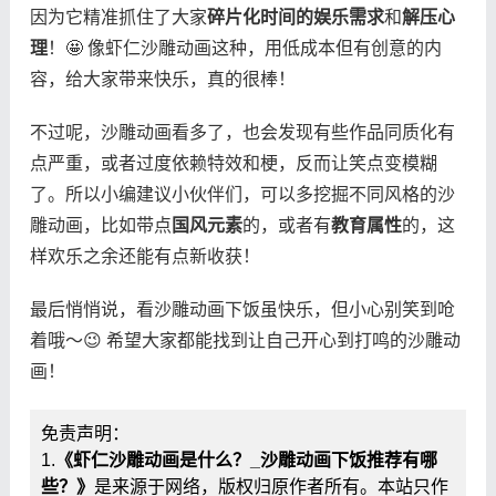
因为它精准抓住了大家​
​碎片化时间的娱乐需求​
​和​
​解压心
理​
​！🤩 像虾仁沙雕动画这种，用低成本但有创意的内
容，给大家带来快乐，真的很棒！
不过呢，沙雕动画看多了，也会发现有些作品同质化有
点严重，或者过度依赖特效和梗，反而让笑点变模糊
了。所以小编建议小伙伴们，可以多挖掘不同风格的沙
雕动画，比如带点​
​国风元素​
​的，或者有​
​教育属性​
​的，这
样欢乐之余还能有点新收获！
最后悄悄说，看沙雕动画下饭虽快乐，但小心别笑到呛
着哦～😉 希望大家都能找到让自己开心到打鸣的沙雕动
画！
免责声明：
1.
《虾仁沙雕动画是什么？_沙雕动画下饭推荐有哪
些？》
是来源于网络，版权归原作者所有。本站只作