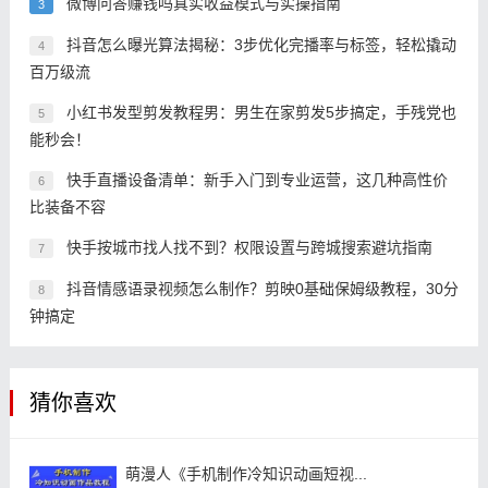
微博问答赚钱吗真实收益模式与实操指南
3
抖音怎么曝光算法揭秘：3步优化完播率与标签，轻松撬动
4
百万级流
小红书发型剪发教程男：男生在家剪发5步搞定，手残党也
5
能秒会！
快手直播设备清单：新手入门到专业运营，这几种高性价
6
比装备不容
快手按城市找人找不到？权限设置与跨城搜索避坑指南
7
抖音情感语录视频怎么制作？剪映0基础保姆级教程，30分
8
钟搞定
猜你喜欢
萌漫人《手机制作冷知识动画短视...