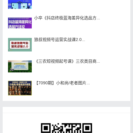
小卒《抖店终极蓝海差异化选品方...
狼叔视频号运营实战课2.0...
《三农短视频起号课》三农类目商...
【7090期】小和尚/老者图片...