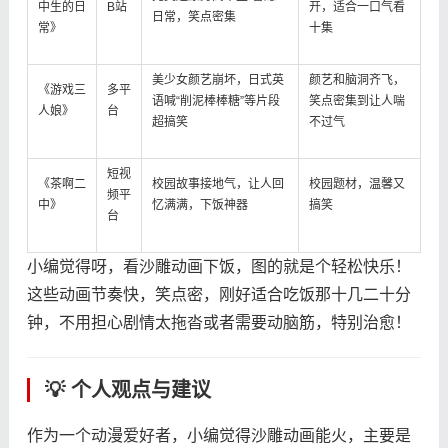
中生的日
B站
开，适合一口气看
日常，笑点密集
常》
十集
美少女颜艺崩坏，日式英
颜艺和脑洞齐飞，
《游戏三
多平
语喊“削泥棒棒糖”等片段
笑点密集到让人喘
人娘》
台
超搞笑
不过气
短视
《茶啊二
校园故事接地气，让人回
校园题材，温馨又
频平
中》
忆满满，下饭神器
搞笑
台
小编觉得呀，看沙雕动画下饭，图的就是个轻松快乐！
这些动画节奏快，笑点密，刚好适合吃饭那十几二十分
钟，不用担心剧情太拖沓或者需要动脑筋，特别治愈！
💡 个人观点与建议
作为一个动漫爱好者，小编觉得沙雕动画能火，主要是