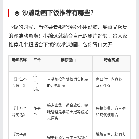
🍚 沙雕动画下饭推荐有哪些？
下饭的时候，当然要看那些轻松不用动脑、笑点又密集
的沙雕动画啦！小编这就结合自己的刷片经验，给大家
推荐几个超适合下饭的沙雕动画，包你胃口大开！
动画名称
平台
推荐理由
特色亮点
抖
《虾仁不
直播和模型版权销售扩展
商业衍生内容多，
音、
眨眼！》
IP，热度高
互动性强
B站
笑点密集，适合放松，哪
《十万个
多平
恶搞经典，方言梗
吒爸爸是李靖王妃等设定
冷笑话》
台
和现代梗融合
无厘头
《男子高
尴尬青春、脑洞大
完美还原男高中生“智熄”