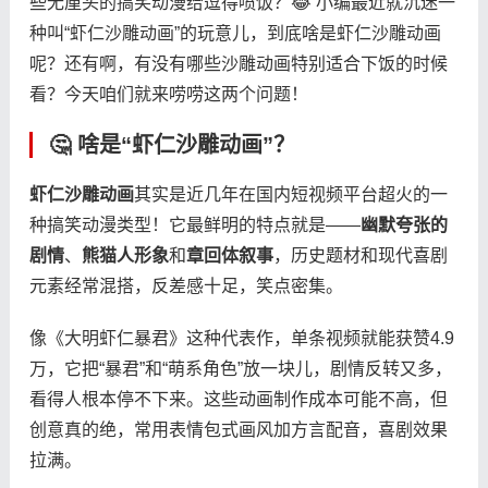
些无厘头的搞笑动漫给逗得喷饭？😂 小编最近就沉迷一
种叫“虾仁沙雕动画”的玩意儿，到底啥是虾仁沙雕动画
呢？还有啊，有没有哪些沙雕动画特别适合下饭的时候
看？今天咱们就来唠唠这两个问题！
🤔 啥是“虾仁沙雕动画”？
​虾仁沙雕动画​
​其实是近几年在国内短视频平台超火的一
种搞笑动漫类型！它最鲜明的特点就是——​
​幽默夸张的
剧情​
​、​
​熊猫人形象​
​和​
​章回体叙事​
​，历史题材和现代喜剧
元素经常混搭，反差感十足，笑点密集。
像《大明虾仁暴君》这种代表作，单条视频就能获赞4.9
万，它把“暴君”和“萌系角色”放一块儿，剧情反转又多，
看得人根本停不下来。这些动画制作成本可能不高，但
创意真的绝，常用表情包式画风加方言配音，喜剧效果
拉满。