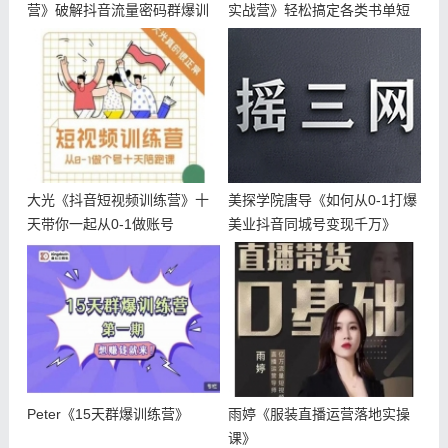
营》破解抖音流量密码群爆训
实战营》轻松搞定各类书单短
练营
视频文
大光《抖音短视频训练营》十
美探学院唐导《如何从0-1打爆
天带你一起从0-1做账号
美业抖音同城号变现千万》
Peter《15天群爆训练营》
雨婷《服装直播运营落地实操
课》