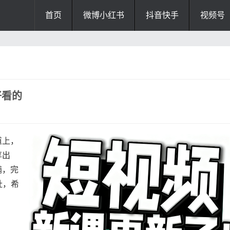
首页
微博小红书
抖音快手
视频号
好看的
道上，
享出
满，完
扯，希