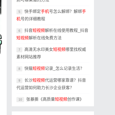
快手绑定
手机
号怎么解绑？解绑
手
5
机
号的详细教程
抖音
短视频
解析在线使用教程_抖音
6
短视频
解析在线免费方法
高清无水印美女
短视频
哪里找权威
7
素材网站推荐
快猫
短视频
记录_怎么记录生活？
8
长沙
短视频
代运营哪家靠谱？抖音
9
代运营如何助力长沙企业获客？
张暴撕《高质量
短视频
创作课》
10