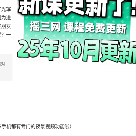
灯光璀
因为进
些朋友
呢？一
暗对
多手机都有专门的夜景视频功能啦）