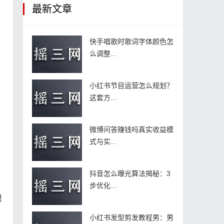
最新文章
快手唱歌时歌词字体颜色怎
么调整...
小红书节目运营怎么规划？
这套方...
微博问答赚钱吗真实收益模
式与实...
抖音怎么曝光算法揭秘：3
步优化...
很
小红书发型剪发教程男：男