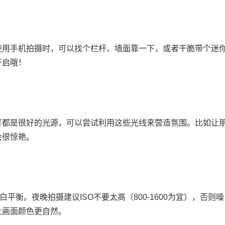
使用手机拍摄时，可以找个栏杆、墙面靠一下，或者干脆带个迷
开启哦！
灯都是很好的光源，可以尝试利用这些光线来营造氛围。比如让
会很惊艳。
平衡。夜晚拍摄建议ISO不要太高（800-1600为宜），否则噪
让画面颜色更自然。