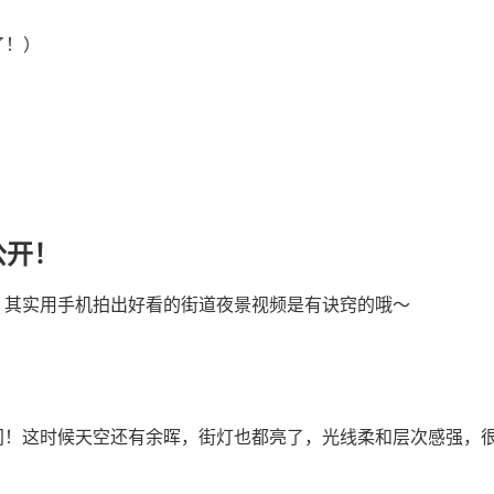
了！）
公开！
！其实用手机拍出好看的街道夜景视频是有诀窍的哦～
间！这时候天空还有余晖，街灯也都亮了，光线柔和层次感强，