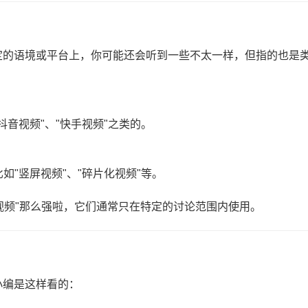
定的语境或平台上，你可能还会听到一些不太一样，但指的也是
"抖音视频"、"快手视频"之类的。
比如"竖屏视频"、"碎片化视频"等。
片视频"那么强啦，它们通常只在特定的讨论范围内使用。
小编是这样看的：