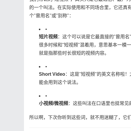
的一个叫法。在实际使用和不同场合里，它还真
个"曾用名"或"别称"：
•
​短片视频​
​：这个可以说是它最直接的"曾用名
很多时候和"短视频"混着用，意思基本一模
就是指那些时长很短的视频内容。
•
​Short Video​
​：这是"短视频"的英文名称
能会用到这个说法。
•
​小视频/微视频​
​：这些叫法在口语里也挺常见
所以啊，下次你听到这些词，就不用迷糊了，它们