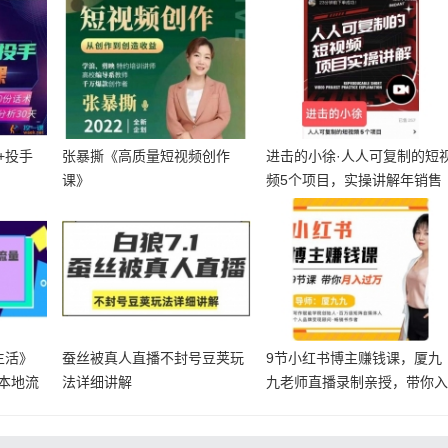
+投手
张暴撕《高质量短视频创作
进击的小徐·人人可复制的短
课》
频5个项目，实操讲解年销售
额八位
生活》
蚕丝被真人直播不封号豆荚玩
9节小红书博主赚钱课，厦九
本地流
法详细讲解
九老师直播录制亲授，带你
门小红书