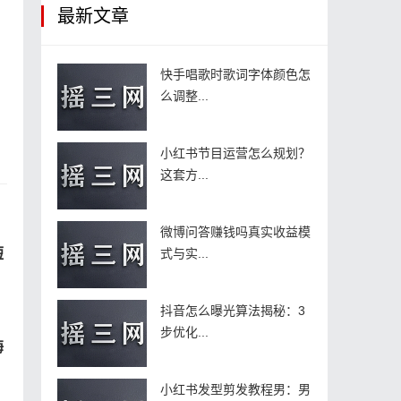
最新文章
快手唱歌时歌词字体颜色怎
么调整...
小红书节目运营怎么规划？
这套方...
微博问答赚钱吗真实收益模
短
式与实...
抖音怎么曝光算法揭秘：3
步优化...
海
小红书发型剪发教程男：男