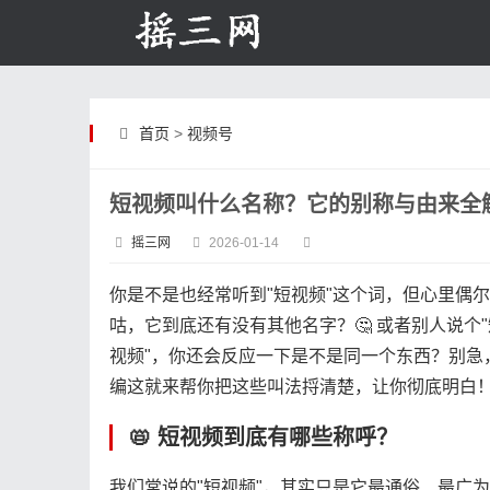
首页
>
视频号
短视频叫什么名称？它的别称与由来全
摇三网
2026-01-14
你是不是也经常听到"短视频"这个词，但心里偶
咕，它到底还有没有其他名字？🤔 或者别人说个
视频"，你还会反应一下是不是同一个东西？别急
编这就来帮你把这些叫法捋清楚，让你彻底明白
📛 短视频到底有哪些称呼？
我们常说的"短视频"，其实只是它最通俗、最广