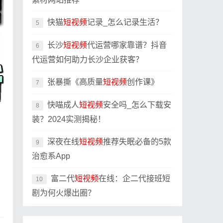
快猫
短视频
记录_怎么记录生活？
5
长沙
短视频
代运营哪家靠谱？抖音
6
代运营如何助力长沙企业获客？
张暴撕《高质量
短视频
创作课》
7
快喵成人
短视频
安全吗_怎么下载安
8
装？2024实测揭秘！
深夜在线
短视频
推荐失眠必备的5款
9
治愈系App
富二代
短视频
在线：企二代接班短
10
剧为何火爆出圈？