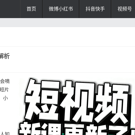
首页
微博小红书
抖音快手
视频号
解析
尔会嘀
"短片
，小
！
为人知