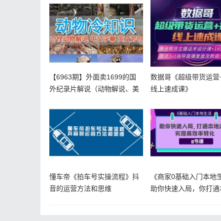
【6963期】外面卖1699的国
数据哥《超级带货运营
外纪录片解说（动物解说、美
线上速成课》
食
懂车帝《拍车号实操流程》抖
《商家0基础入门本地
音的运营方法和思维
助你快速入局，你打通
量，实现