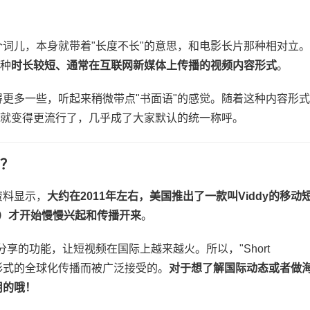
这个词儿，本身就带着"长度不长"的意思，和电影长片那种相对立。
种​
​时长较短、通常在互联网新媒体上传播的视频内容形式​
​。
更多一些，听起来稍微带点"书面语"的感觉。随着这种内容形式
法就变得更流行了，几乎成了大家默认的统一称呼。
的？
资料显示，​
​大约在2011年左右，美国推出了一款叫Viddy的移动
eo）才开始慢慢兴起和传播开来​
​。
频分享的功能，让短视频在国际上越来越火。所以，"Short
形式的全球化传播而被广泛接受的。​
​对于想了解国际动态或者做
的哦！​