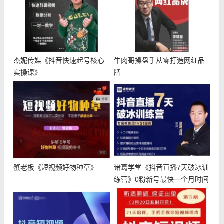
杰妮传媒《抖音快速起号核心
牛肉哥操盘手从零打造网红品
实操课》
牌
蟹老板《短视频好物种草》
诸葛学堂《抖音直播7天破冰训
练营》0粉新号最快一个月时间
做到