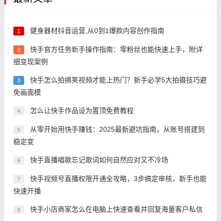
健身器材抖音运营,从0到1爆款内容创作指南
1
快手官方任务新手操作指南：零粉丝也能快速上手，附详
2
细变现案例
快手怎么拍搞笑视频才能上热门？新手必学5大拍摄技巧避
3
免画面模
怎么让快手作品设为置顶免费教程
4
从零开始用快手赚钱：2025最新避坑指南，从账号搭建到
5
稳定变
快手直播唱歌忘记歌词如何自然应对又不冷场
6
快手视频号直播权限开通全攻略，3步搞定审核，新手也能
7
快速开播
快手小店商家怎么在电脑上快速查看并回复海量客户私信
8