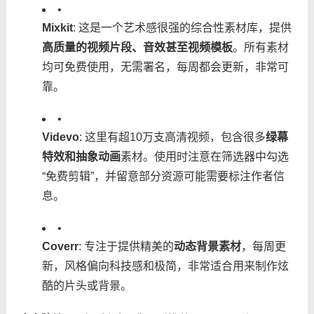
•
​Mixkit​
​: 这是一个艺术感很强的综合性素材库，提供​
高质量的视频片段、音效甚至视频模板​
​。所有素材
均可免费使用，无需署名，每周都会更新，非常可
靠。
•
​Videvo​
​: 这里有超10万支高清视频，包含很多​
​绿幕
特效和抽象动画​
​素材。使用时注意在筛选器中勾选
“免费剪辑”，并留意部分资源可能需要标注作者信
息。
•
​Coverr​
​: 专注于提供精美的​
​动态背景素材​
​，每周更
新，风格偏向科技感和极简，非常适合用来制作炫
酷的片头或背景。