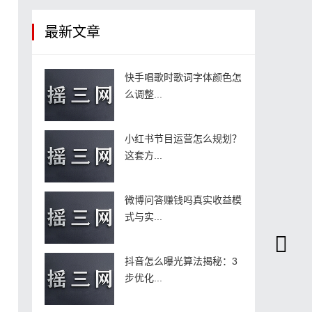
最新文章
快手唱歌时歌词字体颜色怎
么调整...
小红书节目运营怎么规划？
这套方...
微博问答赚钱吗真实收益模
式与实...
抖音怎么曝光算法揭秘：3
步优化...