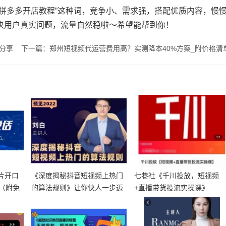
龟拼多多开店教程”这种词，竞争小、需求强，搭配优质内容，慢
决用户真实问题，流量自然稳啦～希望能帮到你！
分享
下一篇：郑州短视频代运营费用高？实测降本40%方案_附价格清
图片开口
《深度揭秘抖音短视频上热门
七巷社《千川投放，短视频
（附免
的算法规则》让你快人一步迈
+直播带货投流实操课》
入抖音运