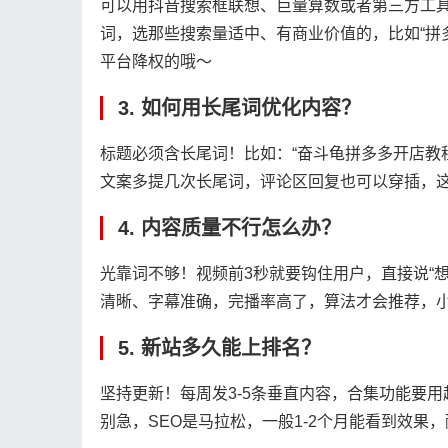
可以用抖音搜索框联想、巨量算数或者第三方工具
词，选那些搜索量适中、有商业价值的，比如“拼
平台降权的哦～
3. 如何用长尾词优化内容？
标题必须含长尾词！比如：“奋斗龟拼多多开店教
文案多提几次长尾词，评论区回复也可以穿插，这
4. 内容质量不行怎么办？
光靠词不够！视频前3秒就要钩住用户，直接说“
清晰、字幕准确，完播率高了，算法才会推荐，
5. 新站多久能上排名？
坚持更新！每周发3-5条垂直内容，合集功能要用
别急，SEO是马拉松，一般1-2个月能看到效果