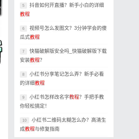
抖音如何开直播？新手小白的详细
5
教程
视频号怎么发图文？3分钟学会的傻
6
瓜式
教程
快猫破解版安全吗_快猫破解版下载
7
安装
教程
？
小红书分享笔记怎么弄？新手必看
8
的详细
教程
小红书怎样改名字
教程
？手把手教
9
你轻松搞定！
小红书二维码太糊怎么办？高清生
10
成
教程
与修复指南