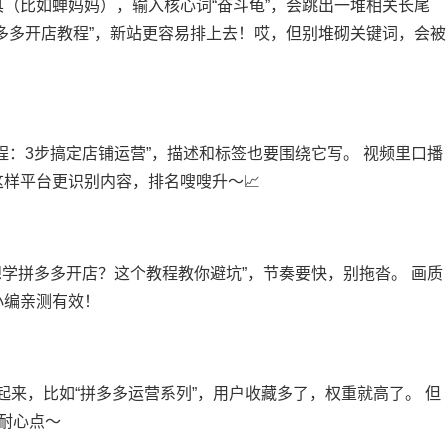
（比如蝉妈妈），输入核心词“奋斗龟”，会跳出一堆相关长尾
多多开店教程”，新站更容易排上去！哎，但别堆砌关键词，会被
程：3步搞定店铺运营”，描述和标签也要围绕它写。 视频里口播
样平台更识别内容，排名嗖嗖升～📈
想学拼多多开店？这个教程教你避坑”，节奏要快，别拖沓。 画质
小编亲测有效！
起来，比如“拼多多运营系列”，用户收藏多了，权重就高了。 但
，耐心点～