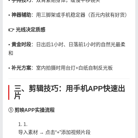
• ​
​手持技巧​
​：双臂紧贴身体，缓慢平移镜头
• ​
​神器辅助​
​：用三脚架或手机稳定器（百元内就有好货）
​👉 光线决定质感​
• ​
​黄金时段​
​：日出后1小时、日落前1小时的自然光最柔
和
• ​
​补光方案​
​：室内拍摄时用台灯+白纸自制反光板
三、剪辑技巧：用手机APP快速出
片
​① 剪映APP实操流程​
1.
导入素材 → 点击“+”添加视频片段