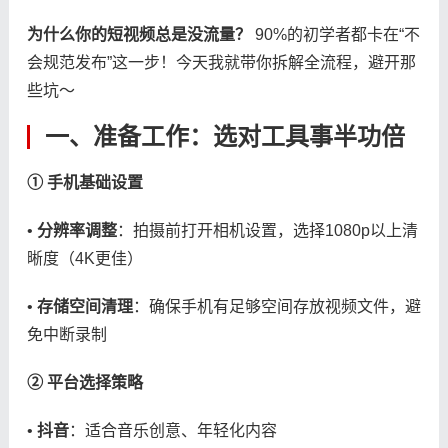
​为什么你的短视频总是没流量？​
​ 90%的初学者都卡在“不
会规范发布”这一步！今天我就带你拆解全流程，避开那
些坑～
一、准备工作：选对工具事半功倍
​① 手机基础设置​
• ​
​分辨率调整​
​：拍摄前打开相机设置，选择1080p以上清
晰度（4K更佳）
• ​
​存储空间清理​
​：确保手机有足够空间存放视频文件，避
免中断录制
​② 平台选择策略​
• ​
​抖音​
​：适合音乐创意、年轻化内容