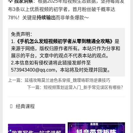
​💡 独家洞察​
​：根据2025年短视频生态数据，坚持每周发
布3条以上优质视频的初学者，首月粉丝破千概率达
78%！关键是​
​持续输出​
​而非单条爆款～
免责声明：
1.
《手机怎么发短视频初学者从零到精通全攻略》
是
来源于网络，版权归原作者所有。本站只作为分享和
展示的平台，文章中的观点不代表本站的观点。
2.本信息如有侵权请将此链接发邮件至
573943400@qq.com，本站将及时处理并回复。
上一篇：延禧攻略莫兰迪色系穿搭_魏璎珞职场逆袭技巧
下一篇：短视频策划运营入门_新手常见误区有哪些？
经典课程