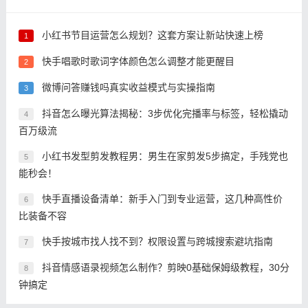
小红书节目运营怎么规划？这套方案让新站快速上榜
1
快手唱歌时歌词字体颜色怎么调整才能更醒目
2
微博问答赚钱吗真实收益模式与实操指南
3
抖音怎么曝光算法揭秘：3步优化完播率与标签，轻松撬动
4
百万级流
小红书发型剪发教程男：男生在家剪发5步搞定，手残党也
5
能秒会！
快手直播设备清单：新手入门到专业运营，这几种高性价
6
比装备不容
快手按城市找人找不到？权限设置与跨城搜索避坑指南
7
抖音情感语录视频怎么制作？剪映0基础保姆级教程，30分
8
钟搞定