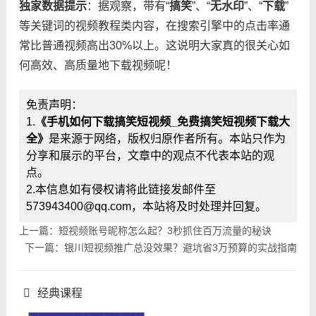
​独家数据提示​
​：据观察，带有“​
​搞笑​
​”、“​
​无水印​
​”、“​
​下载​
​”
等关键词的视频教程类内容，在搜索引擎中的点击率通
常比普通视频高出30%以上。这说明大家真的很关心如
何高效、高质量地下载视频呢！
免责声明：
1.
《手机如何下载搞笑短视频_免费搞笑短视频下载大
全》
是来源于网络，版权归原作者所有。本站只作为
分享和展示的平台，文章中的观点不代表本站的观
点。
2.本信息如有侵权请将此链接发邮件至
573943400@qq.com，本站将及时处理并回复。
上一篇：短视频账号昵称怎么起？3秒抓住百万流量的秘诀
下一篇：银川短视频推广总没效果？避坑省3万预算的实战指南
经典课程