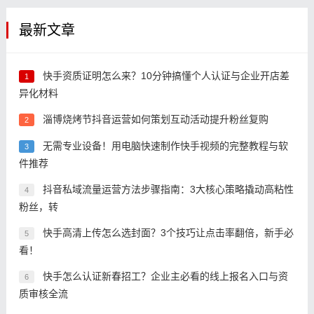
最新文章
快手资质证明怎么来？10分钟搞懂个人认证与企业开店差
1
异化材料
淄博烧烤节抖音运营如何策划互动活动提升粉丝复购
2
无需专业设备！用电脑快速制作快手视频的完整教程与软
3
件推荐
抖音私域流量运营方法步骤指南：3大核心策略撬动高粘性
4
粉丝，转
快手高清上传怎么选封面？3个技巧让点击率翻倍，新手必
5
看！
快手怎么认证新春招工？企业主必看的线上报名入口与资
6
质审核全流