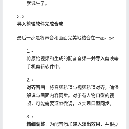
就诞生了。
3.
​导入剪辑软件完成合成​
最后一步是将声音和画面完美地结合在一起。✂️
•
将原始视频和生成的配音音频​
​一并导入​
​剪映等
手机剪辑软件中。
•
​对齐音画​
​：将音频轨道与视频轨道对齐，确保
解说与画面内容同步。对于有人物口型的视
频，可能需要逐帧微调，以实现​
​口型同步​
​。
•
​精细调整​
​：为配音添加​
​淡入淡出效果​
​，并根据