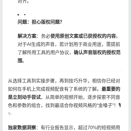
对齐。
•
​问题：担心版权问题？​
​解决方案​
​：务必​
​使用原创文案或已获授权的内容​
​。
对于AI生成的声音，若计划用于商业用途，需提前
了解所用工具的用户协议，​
​确认声音版权的授权范
围​
​。
从选择工具到实操步骤，再到技巧升华，相信你已经对
如何在手机上完成视频配音有了系统的了解。​
​最重要的
是立刻动手尝试​
​，从简单的视频开始，逐步探索不同音
色和参数的组合，找到最适合你视频风格的“金嗓子”！🎙️
✨
​独家数据洞察​
​：有行业报告显示，超过70%的短视频用