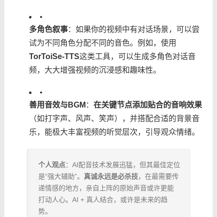
•
​多角色叙事​
​：如果你的视频中有对话场景，可以尝
试为不同角色分配不同的音色。例如，使用​
TorToiSe-TTS​
​这类工具，可以生成多角色对话音
频，大大增强视频的沉浸感和趣味性。
•
​善用音效与BGM​
​：​
​在关键节点添加贴合的音响效果​
（如打字声、风声、笑声），并搭配合适的背景音
乐，能极大丰富视频的听觉层次，引导观众情绪。
​个人观点​
​：AI配音技术发展迅猛，但其最佳定位
是“强大辅助”。​
​真诚永远是必杀技​
​，在最需要传
递情感的地方，亲自上阵的原始声音或许更能
打动人心。AI + 真人结合，或许是未来的趋
势。