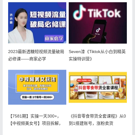
2023最新透糖短视频流量破局
Seven漆《Tiktok从小白到精英
必修课——商家必学
实操特训营》
【7581期】实操一天300+，
《抖音零食带货全套课程》从0
【中视频美女号】项目拆解，
到1搭建账号，涨粉卖货
保