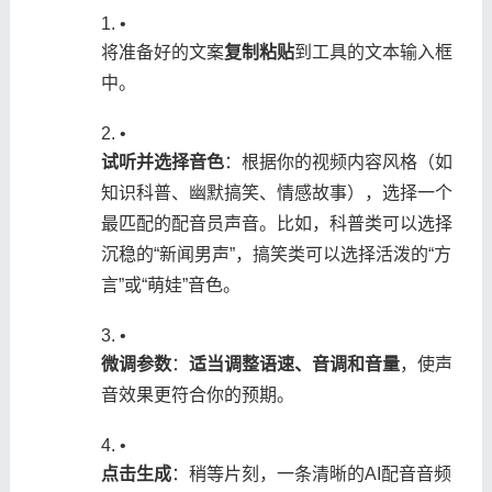
•
将准备好的文案​
​复制粘贴​
​到工具的文本输入框
中。
•
​试听并选择音色​
​：根据你的视频内容风格（如
知识科普、幽默搞笑、情感故事），选择一个
最匹配的配音员声音。比如，科普类可以选择
沉稳的“新闻男声”，搞笑类可以选择活泼的“方
言”或“萌娃”音色。
•
​微调参数​
​：​
​适当调整语速、音调和音量​
​，使声
音效果更符合你的预期。
•
​点击生成​
​：稍等片刻，一条清晰的AI配音音频