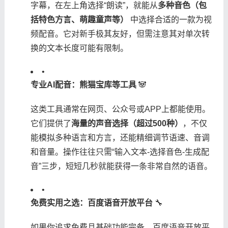
字幕，在左上角选择“朗读”，就能从​
​多种音色（包
括特色方言、萌趣童声等）​
​ 中选择合适的一款为视
频配音。它对新手极其友好，但需注意其对单次转
换的文本长度可能有限制。
•
​专业AI配音：熊猫宝库等工具​
​ 🐼
这类工具通常在网页、公众号或APP上都能使用。
它们提供了​
​海量的声音选择（超过500种）​
​，不仅
能模拟多种语言和方言，还能精细调节语速、音调
和音量。操作往往只需“输入文本-选择音色-生成配
音”三步，短短几秒就能获得一条非常自然的语音。
•
​免费实用之选：百度语音开放平台​
​ 🔧
如果你追求免费且基础功能完备，百度语音开放平