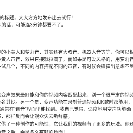
说的标题，大大方方地发布出去就行！
练的话，可能连3分钟都要不了。
迎的小黄人和萝莉音，其实还有大叔音、机器人音等等，你可以
小黄人声音，效果直接就拉满了，而如果是可爱风格的，用萝莉
多试几个，不同的内容搭配不同的声音，有时候会碰撞出意想不
是变声效果最好能和你的视频内容匹配起来，别一个很严肃的视
莫名其妙。另一个是，变声功能在录制普通视频和K歌时都能用，
通常在“调音”界面里能找到。我自己觉得，适度地用变声功能确
声，那样反而会让观众失去新鲜感。
提供了一种创作的可能性，它让我们的视频有了更多的玩法。你
莉音之后，会是多么有趣的场面！