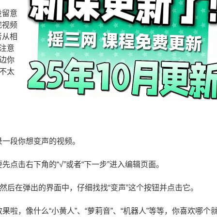
没留意
完视频
者从相
注意
边你
不太
：
录一段你想变声的视频。
点击右下角的“√”或者“下一步”进入编辑页面。
，然后在弹出的界面中，仔细找找“变声”这个按钮并点击它。
啦，像什么“小黄人”、“萝莉音”、“机器人”等等，你喜欢哪个