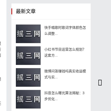
最新文章
快手唱歌时歌词字体颜色怎
么调整...
根
音
小红书节目运营怎么规划？
到
这套方...
微博问答赚钱吗真实收益模
式与实...
频
抖音怎么曝光算法揭秘：3
步优化...
还