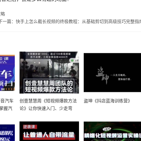
攻略
下一篇：快手上怎么截长视频的终极教程：从基础剪切到高级技巧完整指
抖音汽车
创壹慧慧周《短视频爆款方法
盗坤《抖店蓝海训练营》
掌握汽
论》让你快速入门、少走弯
路、节省试