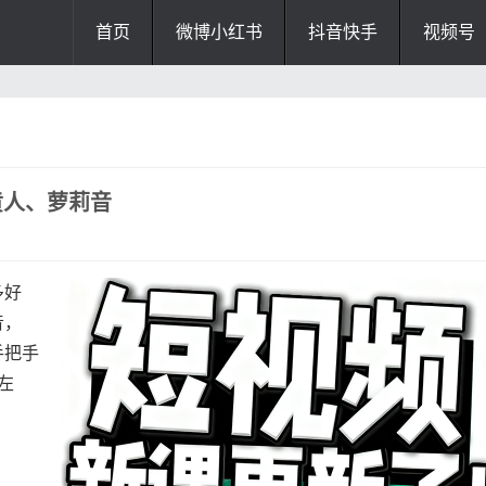
首页
微博小红书
抖音快手
视频号
黄人、萝莉音
多好
音，
手把手
左