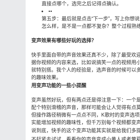
直接点哪个，选完之后记得点确认。
•
•
第五步：最后就是点击“下一步”，写上你想
怎么样，是不是一点都不复杂？整个过程熟
变声效果有哪些好玩的选择？
快手里面自带的声音效果还真不少，除了最受欢
据你视频的内容来选，比如说搞笑一点的视频用
就特别搭。我个人的经验是，选声音的时候可以
的趣味效果。
用变声功能的一些小提醒
变声虽然好玩，但有两点还是得注意一下：一个
配个特别滑稽的声音，那样可能会让人觉得有点
但操作路径稍微有一点点不同，K歌时的变声选项
实能增加视频的趣味性，但千万别每个视频都变
说到底，快手的这个变声功能其实就是给我们多
不赶紧去试试，看看你的声音变成小黄人或者萝