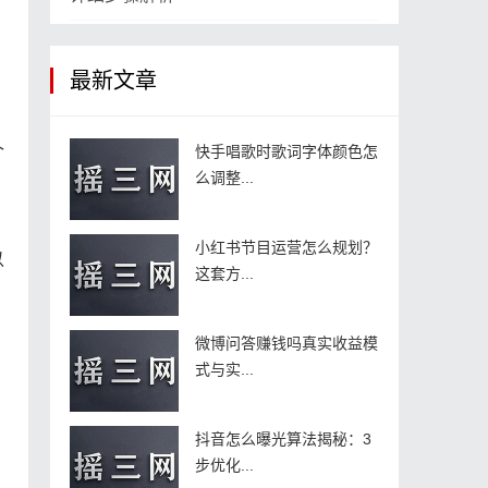
最新文章
个
快手唱歌时歌词字体颜色怎
么调整...
小红书节目运营怎么规划？
以
这套方...
微博问答赚钱吗真实收益模
式与实...
抖音怎么曝光算法揭秘：3
步优化...