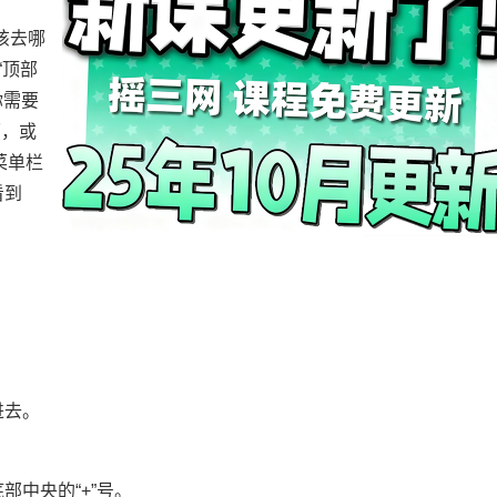
该去哪
“顶部
你需要
面，或
菜单栏
看到
进去。
部中央的“+”号。