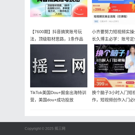
【7600期】抖音搞笑账号玩
小齐要努力短视频实操
法，顶级取材思路，1条作品
长久博主必学：账号定
涨粉5
建+创
TikTok美国Dou+掘金出海特训
换个脑子3小时入门短
营，美国dou+成功投放
作，短视频创作入门必
Copyright © 2025
摇三网