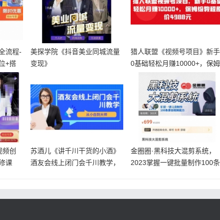
全流程-
美探学院《抖音美业同城流量
猎人联盟《视频号项目》新
位+搭
变现》
0基础轻松月赚10000+，保
级
视频创
苏酒儿《讲千川干货的小酒》
金圈圈·黑科技大混剪系统，
修课
酒友会线上闭门会千川教学，
2023掌握一键批量制作100
从小白到
原