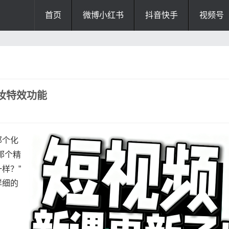
首页
微博小红书
抖音快手
视频号
妆特效功能
那个化
那个精
样？”
详细的