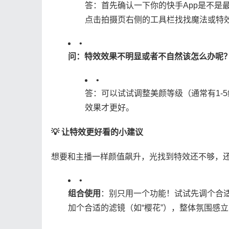
答：首先确认一下你的快手App是不是
点击拍摄页右侧的工具栏找找魔法或特
•
​问：特效效果不明显或者不自然该怎么办呢？
•
答：可以试试调整美颜等级（通常有1-
效果才更好。
​💡 让特效更好看的小建议​
想要和主播一样颜值飙升，光找到特效还不够，
•
​组合使用​
​：别只用一个功能！试试先调个合
加个合适的滤镜（如“樱花”），整体氛围感