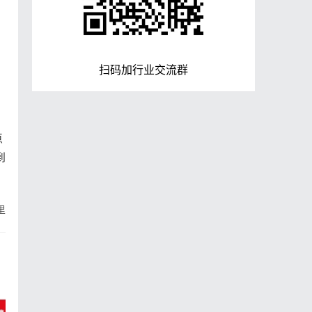
扫码加行业交流群
！
点
到
里