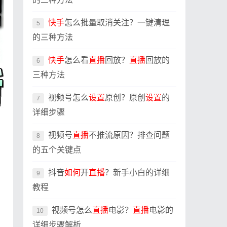
快手
怎么批量取消关注？一键清理
5
的三种方法
快手
怎么看
直播
回放？
直播
回放的
6
三种方法
视频号怎么
设置
原创？原创
设置
的
7
详细步骤
视频号
直播
不推流原因？排查问题
8
的五个关键点
抖音
如何
开
直播
？新手小白的详细
9
教程
视频号怎么
直播
电影？
直播
电影的
10
详细步骤解析