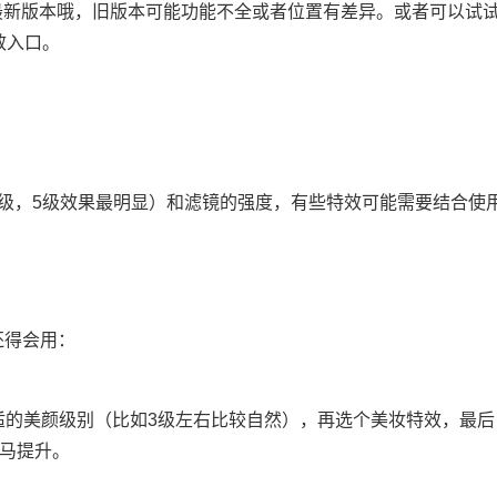
最新版本哦，旧版本可能功能不全或者位置有差异。或者可以试
效入口。
​
5级，5级效果最明显）和滤镜的强度，有些特效可能需要结合使
还得会用：
适的美颜级别（比如3级左右比较自然），再选个美妆特效，最后
立马提升。