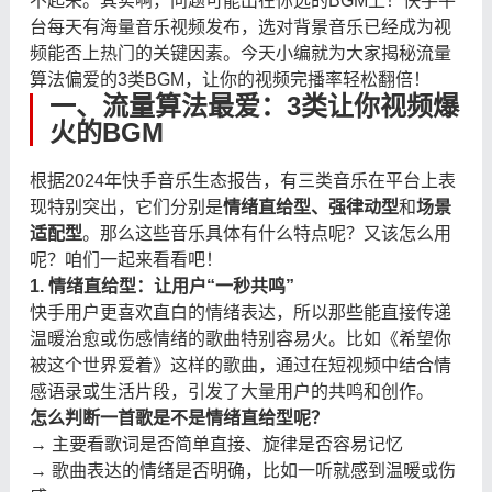
不起来。其实啊，问题可能出在你选的BGM上！快手平
台每天有海量音乐视频发布，选对背景音乐已经成为视
频能否上热门的关键因素。今天小编就为大家揭秘流量
算法偏爱的3类BGM，让你的视频完播率轻松翻倍！
一、流量算法最爱：3类让你视频爆
火的BGM
根据2024年快手音乐生态报告，有三类音乐在平台上表
现特别突出，它们分别是
情绪直给型、强律动型
和
场景
适配型
。那么这些音乐具体有什么特点呢？又该怎么用
呢？咱们一起来看看吧！
1. 情绪直给型：让用户“一秒共鸣”
快手用户更喜欢直白的情绪表达，所以那些能直接传递
温暖治愈或伤感情绪的歌曲特别容易火。比如《希望你
被这个世界爱着》这样的歌曲，通过在短视频中结合情
感语录或生活片段，引发了大量用户的共鸣和创作。
怎么判断一首歌是不是情绪直给型呢？
→ 主要看歌词是否简单直接、旋律是否容易记忆
→ 歌曲表达的情绪是否明确，比如一听就感到温暖或伤