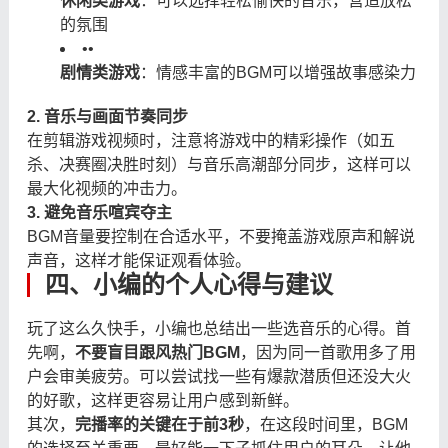
休闲类游戏
：可以选择轻松愉快的音乐，营造放松
的氛围
•
•
剧情类游戏
：情感丰富的BGM可以增强故事感染力
2. 音乐与画面节奏同步
在剪辑游戏视频时，注意将游戏中的精彩操作（如五
杀、决赛圈决胜时刻）与音乐高潮部分同步，这样可以
最大化视频的冲击力。
3. 避免音乐喧宾夺主
BGM音量要控制在合适水平，不要掩盖游戏原声和解说
声音，这样才能保证观看体验。
四、小编的个人心得与建议
玩了这么久快手，小编也总结出一些选音乐的心得。首
先啊，
不要盲目跟风热门BGM
，因为同一首歌用多了用
户会审美疲劳。可以尝试找一些有爆款潜质但还没大火
的好歌，这样更容易让用户感到新鲜。
其次，
完播率的关键在于前3秒
，在这段时间里，BGM