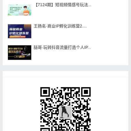
【7124期】短视频情感号玩法...
王扬名·商业IP孵化训练营2....
喆哥·玩转抖音流量打造个人IP...