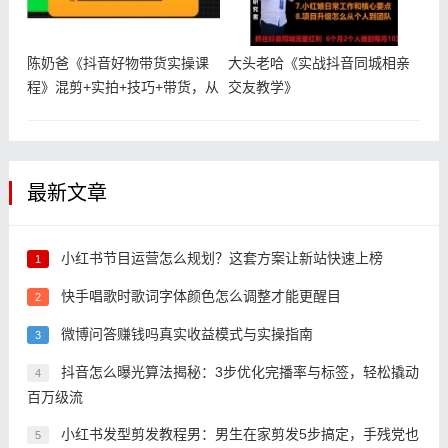
陈奶爸《抖音好物带货实操课
大头老哈《实战抖音同城相亲
程》混剪+实拍+技巧+带货，从
交友教学》
0到
最新文章
小红书节目运营怎么规划？这套方案让新站快速上榜
1
快手唱歌时歌词字体颜色怎么调整才能更醒目
2
微博问答赚钱吗真实收益模式与实操指南
3
抖音怎么曝光算法揭秘：3步优化完播率与标签，轻松撬动
4
百万级流
小红书发型剪发教程男：男生在家剪发5步搞定，手残党也
5