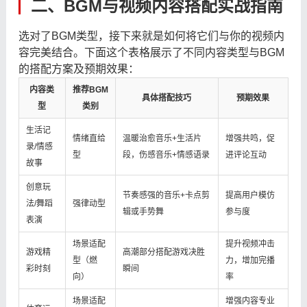
二、BGM与视频内容搭配实战指南
选对了BGM类型，接下来就是如何将它们与你的视频内
容完美结合。下面这个表格展示了不同内容类型与BGM
的搭配方案及预期效果：
内容类
推荐BGM
具体搭配技巧
预期效果
型
类别
生活记
情绪直给
温暖治愈音乐+生活片
增强共鸣，促
录/情感
型
段，伤感音乐+情感语录
进评论互动
故事
创意玩
节奏感强的音乐+卡点剪
提高用户模仿
法/舞蹈
强律动型
辑或手势舞
参与度
表演
场景适配
提升视频冲击
游戏精
高潮部分搭配游戏决胜
型（燃
力，增加完播
彩时刻
瞬间
向）
率
场景适配
增强内容专业