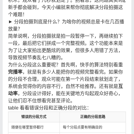
积木，观众看了几秒就划走了。别着急，这问题其实9成
新手都会碰到，今天小编就来帮你彻底解决分段拍摄这
个难题！
► 分段拍摄到底是什么？为啥你的视频总是卡在几百播
放量？
简单说啊，分段拍摄就是拍一段暂停一下，再继续拍下
一段，最后把它们拼成一个完整视频。这个功能本来是
为了让大家拍出更酷炫的效果，但很多人用错了方法，
导致视频节奏乱七八糟的。
为什么分段这么重要呢？首先啊，快手的算法特别看重
完播率
，就是有多少人能把你的视频完整看完。如果你
的分段不合理，观众可能在第一个片段结束就划走了，
系统会觉得你的内容不行，自然不给推荐。还有就是
互
动率
，分段设计得好，能在关键地方勾起观众好奇心，
让他们忍不住想看完甚至评论。
table 看看错误分段和正确分段的对比：
错误的分段方式
正确的分段思路
随便在哪里暂停都行
每个分段点要有明确目的