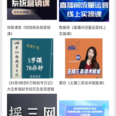
休斯课堂《短视频系统营销
数据哥《直播间流量运营线上
课》
实操课》
《抖音0粉到5万粉起号日记》
嘉欣《主播三高话术赋能课》
大志参谋起号经历及变现逻辑