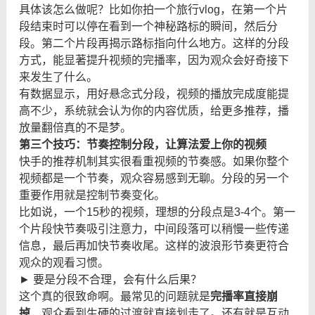
具体该怎么做呢？比如你拍一个旅行vlog，在第一个片
段结束时可以停在看到一个神秘路标的瞬间，然后分
段。第二个片段再揭示路标指向什么地方。这样的分段
方式，能显著提升视频的完播率，因为观众会好奇接下
来发生了什么。
有数据显示，用好悬念式分段，视频的播放完成度能提
高不少，系统就会认为你的内容优质，给更多推荐，播
放量翻倍真的不是梦。
第三个技巧：节奏控制分段，让算法爱上你的视频
快手的推荐机制其实很看重视频的节奏感。如果你整个
视频都是一个节奏，观众容易感到无聊。分段的另一个
重要作用就是控制节奏变化。
比如说，一个15秒的视频，理想的分段点是3-4个。第一
个片段快节奏吸引注意力，中间段落可以稍慢一些传递
信息，最后再加快节奏收尾。这样的波浪形节奏更符合
观众的观看习惯。
► 要是分段不合理，会有什么后果？
这个真的很致命啊。最常见的问题就是
完播率直接崩
掉
，观众看到生硬的过渡就直接划走了。还有就是互动