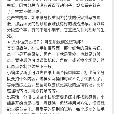
率低，因为分段点没有设置互动钩子，观众看完就完
了，根本不想评论。
更严重的是，如果账号权重因为持续的低完播率被降
低，那后续发的视频也很难获得好的初始推荐。所以说
分段这个事，真的不是小细节，它直接关系到视频的生
死。
► 具体该怎么操作？哪里能找到这些功能？
其实很简单，在快手拍摄界面，那个红色的录制按钮，
点一下是开始录制，再点一下就是暂停，也就是分段
点。暂停后你可以调整机位、角度，或者换个场景，然
后再点录制继续拍下一段。
小编建议新手可以先在纸上画个简单脚本，标出每个分
段要拍什么内容，这样实际操作时就不会手忙脚乱了。
等你熟练之后，甚至可以尝试更高级的运镜转场，比如
遮挡物转场、跳跃转场等等。
说实话，分段拍摄这个技能需要多练才能找到感觉。小
编最开始也是拍得一塌糊涂，但坚持用对方法，慢慢就
能掌握节奏了。最重要的是别怕试错，每个成功的快手