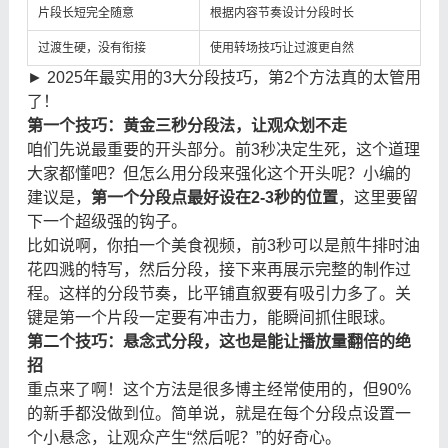
片段长短完全随意
根据内容节奏设计分段时长
过渡生硬，没有衔接
使用转场技巧让过渡更自然
► 2025年最实用的3大分段技巧，第2个方法真的太管用
了！
第一个技巧：黄金三秒分段法，让观众划不走
咱们先说最重要的开头部分。前3秒决定生死，这个道理
大家都懂吧？但怎么用分段来强化这个开头呢？小编的
建议是，
第一个分段点最好设在2-3秒的位置
，这里要留
下一个超级强的钩子。
比如说啊，你拍一个美食视频，前3秒可以是煎牛排时油
花四溅的特写，然后分段，接下来再展示完整的制作过
程。这样的分段节奏，比平铺直叙要有吸引力多了。关
键是第一个片段一定要有冲击力，能瞬间抓住眼球。
第二个技巧：悬念式分段，这也是能让播放量翻倍的绝
招
重点来了啊！这个方法是很多博主经常使用的，但90%
的新手都没做到位。简单说，就是在每个分段点设置一
个小悬念，让观众产生“然后呢？”的好奇心。