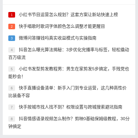
小红书节目运营怎么规划？这套方案让新站快速上榜
1
快手唱歌时歌词字体颜色怎么调整才能更醒目
2
微博问答赚钱吗真实收益模式与实操指南
3
抖音怎么曝光算法揭秘：3步优化完播率与标签，轻松撬动
4
百万级流
小红书发型剪发教程男：男生在家剪发5步搞定，手残党也
5
能秒会！
快手直播设备清单：新手入门到专业运营，这几种高性价
6
比装备不容
快手按城市找人找不到？权限设置与跨城搜索避坑指南
7
抖音情感语录视频怎么制作？剪映0基础保姆级教程，30分
8
钟搞定