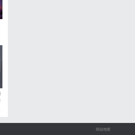
频
套
网站地图