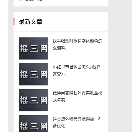
最新文章
快手唱歌时歌词字体颜色怎
么调整...
小红书节目运营怎么规划？
这套方...
微博问答赚钱吗真实收益模
式与实...
抖音怎么曝光算法揭秘：3
步优化...