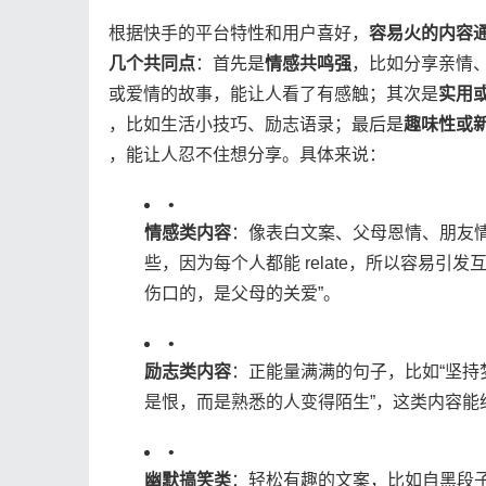
根据快手的平台特性和用户喜好，​
​容易火的内容
几个共同点​
​：首先是​
​情感共鸣强​
​，比如分享亲情
或爱情的故事，能让人看了有感触；其次是​
​实用
，比如生活小技巧、励志语录；最后是​
​趣味性或新
，能让人忍不住想分享。具体来说：
•
​情感类内容​
​：像表白文案、父母恩情、朋友
些，因为每个人都能 relate，所以容易
伤口的，是父母的关爱”。
•
​励志类内容​
​：正能量满满的句子，比如“坚
是恨，而是熟悉的人变得陌生”，这类内容能
•
​幽默搞笑类​
​：轻松有趣的文案，比如自黑段