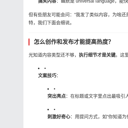
​搞笑内容​
​：幽默是 universal langua
但有些朋友可能会问：“我发了类似内容，为啥还
特，我们下面会细说。
怎么创作和发布才能提高热度？
光知道内容类型还不够，​
​执行细节才是关键​
​。
•
​文案技巧​
​：
•
​突出亮点​
​：在标题或文字里点出最吸引人
•
​刺激好奇心​
​：用提问方式，如“你知道