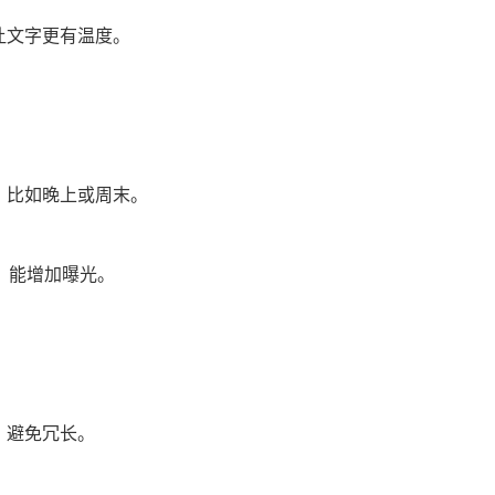
让文字更有温度。
，比如晚上或周末。
志，能增加曝光。
，避免冗长。