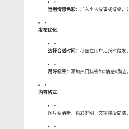
•
​运用情感色彩​
​：加入个人故事或情绪，
•
​发布优化​
​：
•
​选择合适时间​
​：尽量在用户活跃时段发
•
​用好标签​
​：添加热门标签如#情感#励
•
​内容格式​
​：
•
图片要清晰、色彩鲜明，文字排版简洁
•