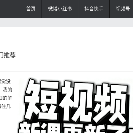
首页
微博小红书
抖音快手
视频号
门推荐
感觉没
，我的
细的解
抓住几