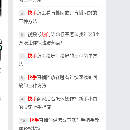
快手
怎么看直播回放？直播回放的
5
三种方法
视频号
热门
话题标签怎么找？这3个
6
方法让你快速蹭热点！
快手
怎么投屏？投屏的三种简单方
7
法
愈
快手
直播回放在哪看？快速找到回
8
放的三种方法
快手
商家后台怎么操作？新手小白
不
9
的快速上手指南
快手
直播伴侣怎么下载？手把手教
10
你轻松搞定！