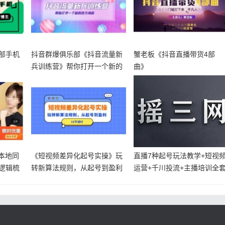
部手机
抖音群爆俱乐部《抖音流量新
蟹老板《抖音直播带货4部
兵训练营》帮你打开一个新的
曲》
百万商机
本地同
《短视频差异化起号实操》玩
直播7种起号玩法教学+短视
逻辑梳
转新算法规则，从起号到盈利
运营+千川投流+主播培训全
教程