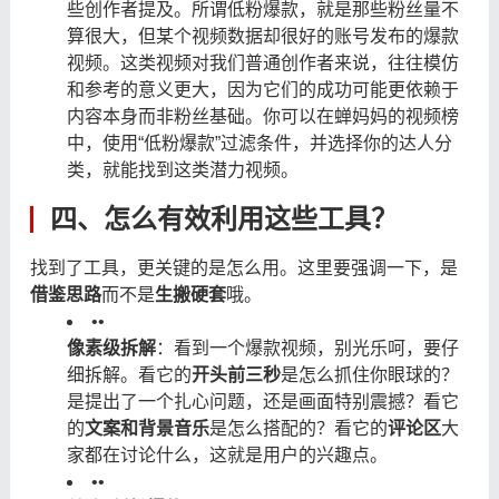
些创作者提及。所谓低粉爆款，就是那些粉丝量不
算很大，但某个视频数据却很好的账号发布的爆款
视频。这类视频对我们普通创作者来说，往往模仿
和参考的意义更大，因为它们的成功可能更依赖于
内容本身而非粉丝基础。你可以在蝉妈妈的视频榜
中，使用“低粉爆款”过滤条件，并选择你的达人分
类，就能找到这类潜力视频。
四、怎么有效利用这些工具？
找到了工具，更关键的是怎么用。这里要强调一下，是
借鉴思路
而不是
生搬硬套
哦。
•
•
像素级拆解
：看到一个爆款视频，别光乐呵，要仔
细拆解。看它的
开头前三秒
是怎么抓住你眼球的？
是提出了一个扎心问题，还是画面特别震撼？看它
的
文案和背景音乐
是怎么搭配的？看它的
评论区
大
家都在讨论什么，这就是用户的兴趣点。
•
•