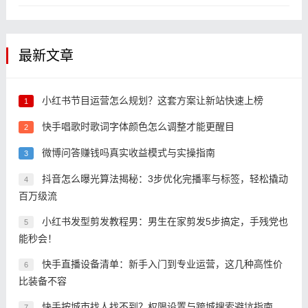
最新文章
小红书节目运营怎么规划？这套方案让新站快速上榜
1
快手唱歌时歌词字体颜色怎么调整才能更醒目
2
微博问答赚钱吗真实收益模式与实操指南
3
抖音怎么曝光算法揭秘：3步优化完播率与标签，轻松撬动
4
百万级流
小红书发型剪发教程男：男生在家剪发5步搞定，手残党也
5
能秒会！
快手直播设备清单：新手入门到专业运营，这几种高性价
6
比装备不容
快手按城市找人找不到？权限设置与跨城搜索避坑指南
7