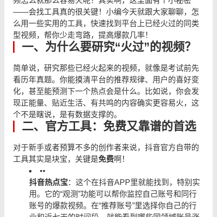
频怎么就那么容易火呢？其实啊，这里面有个小秘密
——会找工具真的很关键！小编今天就跟大家聊聊，怎
么用一些实用的工具，快速找到平台上已经火过的同类
型视频，帮你少走弯路，提高爆款几率！
一、为什么要研究“火过”的视频？
简单说，研究那些已经火起来的视频，就像是考试前先
看历年真题。你能摸清平台的推荐规律、用户的喜好变
化，甚至能预测下一个热点会是什么。比如说，你会发
现正能量、贴近生活、有共鸣的内容确实更容易火，这
个不是瞎说，是有数据支撑的。
二、官方工具：免费又靠谱的首选
对于新手或者预算不多的创作者来说，抖音官方自带的
工具其实是块宝，关键是
免费
啊！
•
•
抖音热点宝
：这个在抖音APP里就能找到，特别实
用。它的“观测”功能可以帮你监控自己账号和同行
账号的爆款视频。在“推荐账号”里选择你自己的行