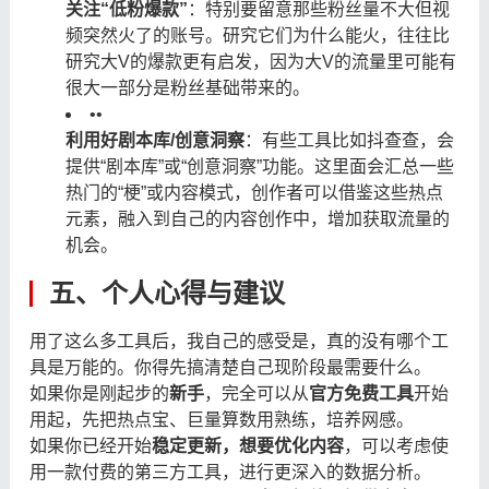
关注“低粉爆款”
：特别要留意那些粉丝量不大但视
频突然火了的账号。研究它们为什么能火，往往比
研究大V的爆款更有启发，因为大V的流量里可能有
很大一部分是粉丝基础带来的。
•
•
利用好剧本库/创意洞察
：有些工具比如抖查查，会
提供“剧本库”或“创意洞察”功能。这里面会汇总一些
热门的“梗”或内容模式，创作者可以借鉴这些热点
元素，融入到自己的内容创作中，增加获取流量的
机会。
五、个人心得与建议
用了这么多工具后，我自己的感受是，真的没有哪个工
具是万能的。你得先搞清楚自己现阶段最需要什么。
如果你是刚起步的
新手
，完全可以从
官方免费工具
开始
用起，先把热点宝、巨量算数用熟练，培养网感。
如果你已经开始
稳定更新，想要优化内容
，可以考虑使
用一款付费的第三方工具，进行更深入的数据分析。