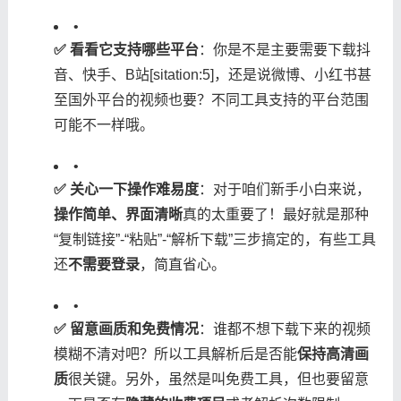
•
​✅ 看看它支持哪些平台​
​：你是不是主要需要下载抖
音、快手、B站[sitation:5]，还是说微博、小红书甚
至国外平台的视频也要？不同工具支持的平台范围
可能不一样哦。
•
​✅ 关心一下操作难易度​
​：对于咱们新手小白来说，​
操作简单、界面清晰​
​真的太重要了！最好就是那种
“复制链接”-“粘贴”-“解析下载”三步搞定的，有些工具
还​
​不需要登录​
​，简直省心。
•
​✅ 留意画质和免费情况​
​：谁都不想下载下来的视频
模糊不清对吧？所以工具解析后是否能​
​保持高清画
质​
​很关键。另外，虽然是叫免费工具，但也要留意