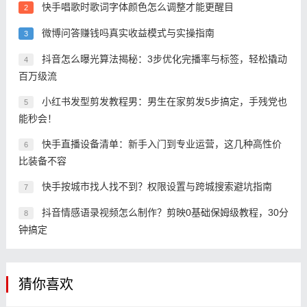
快手唱歌时歌词字体颜色怎么调整才能更醒目
2
微博问答赚钱吗真实收益模式与实操指南
3
抖音怎么曝光算法揭秘：3步优化完播率与标签，轻松撬动
4
百万级流
小红书发型剪发教程男：男生在家剪发5步搞定，手残党也
5
能秒会！
快手直播设备清单：新手入门到专业运营，这几种高性价
6
比装备不容
快手按城市找人找不到？权限设置与跨城搜索避坑指南
7
抖音情感语录视频怎么制作？剪映0基础保姆级教程，30分
8
钟搞定
猜你喜欢