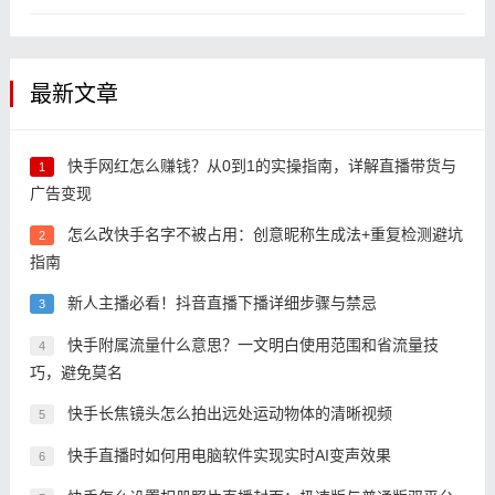
频直播重做
最新文章
快手网红怎么赚钱？从0到1的实操指南，详解直播带货与
1
广告变现
怎么改快手名字不被占用：创意昵称生成法+重复检测避坑
2
指南
新人主播必看！抖音直播下播详细步骤与禁忌
3
快手附属流量什么意思？一文明白使用范围和省流量技
4
巧，避免莫名
快手长焦镜头怎么拍出远处运动物体的清晰视频
5
快手直播时如何用电脑软件实现实时AI变声效果
6