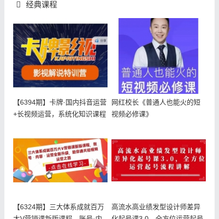
经典课程
【6394期】卡牌·国内抖音运营
网红校长《普通人也能火的短
+长视频运营，系统化知识课程
视频必修课》
【6324期】三大体系成就百万
高流水高业绩发型设计师差异
大V营销课新版课程，账号·内
化起号课3.0，全方位运营起号