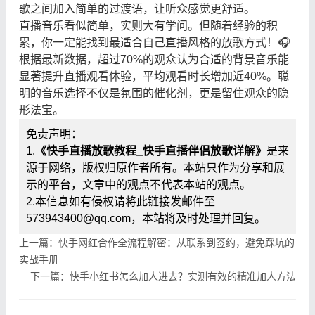
歌之间加入简单的过渡语，让听众感觉更舒适。
直播音乐看似简单，实则大有学问。但随着经验的积
累，你一定能找到最适合自己直播风格的放歌方式！🎧
根据最新数据，超过70%的观众认为合适的背景音乐能
显著提升直播观看体验，平均观看时长增加近40%。聪
明的音乐选择不仅是氛围的催化剂，更是留住观众的隐
形法宝。
免责声明：
1.
《快手直播放歌教程_快手直播伴侣放歌详解》
是来
源于网络，版权归原作者所有。本站只作为分享和展
示的平台，文章中的观点不代表本站的观点。
2.本信息如有侵权请将此链接发邮件至
573943400@qq.com，本站将及时处理并回复。
上一篇：快手网红合作全流程解密：从联系到签约，避免踩坑的
实战手册
下一篇：快手小红书怎么加人进去？实测有效的精准加人方法