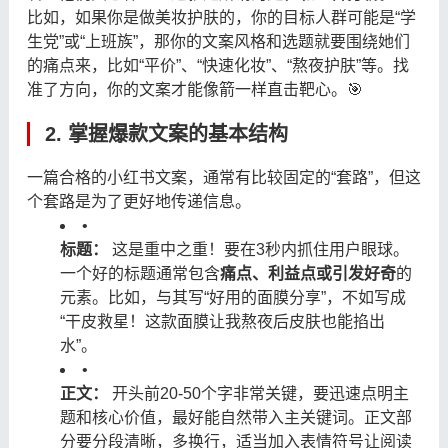
比如，如果你是做美妆护肤的，你的目标人群可能是“学
生党”或“上班族”，那你的文案风格和选题就要围绕她们
的痛点来，比如“平价”、“快速化妆”、“熬夜护肤”等。找
准了方向，你的文案才能像箭一样直击靶心。🎯
2. 掌握爆款文案的基本结构
一篇合格的小红书文案，通常有比较固定的“套路”，但这
个套路是为了更好地传递信息。
•
标题：
​ 这是重中之重！要在3秒内抓住用户眼球。
一个好的标题通常包含
痛点、利益点或引发好奇
的
元素。比如，与其写“好用的面膜分享”，不如写成
“干皮救星！这款面膜让我熬夜后皮肤也能掐出
水”。
•
正文：
​ 开头前20-50个字非常关键，要迅速点明主
题和核心价值，最好能自然带入主关键词。正文部
分要分段清晰，多换行，适当加入表情符号让阅读