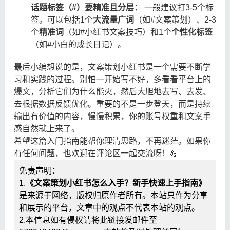
话题标签（#）要精准且分层：
​ 一般建议打3-5个标
签。可以包括1个
大流量广词
（如#文案策划）、2-3
个
精准词
（如#小红书文案技巧）和1个
个性化标签
（如#小白的成长日记）。
最后小编想说的是，文案策划小红书是一个需要不断学
习和实践的过程。别怕一开始写不好，多看看平台上的
爆文，分析它们为什么能火，然后大胆地去写、去发、
去根据数据反馈优化。重要的不是一步登天，而是持续
输出有价值的内容，慢慢积累，你的账号权重和文案手
感自然就上来了。
希望这篇入门指南能帮你理清思路，不再迷茫。如果你
有任何问题，也欢迎在评论区一起交流呀！💪
免责声明：
1.
《文案策划小红书怎么入手？新手快速上手指南》
是来源于网络，版权归原作者所有。本站只作为分享
和展示的平台，文章中的观点不代表本站的观点。
2.本信息如有侵权请将此链接发邮件至