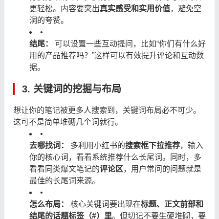
更轻松。内容要突出
真实感受和实用价值
，避免空
洞的夸赞。
•
结尾：
​ 可以设置一些互动提问，比如“你们有什么好
用的产品推荐吗？”这样可以有效提升评论和互动数
据。
3. 关键词的挖掘与布局
想让你的笔记被更多人搜索到，关键词布局必不可少。
这可不是简单堆砌几个词就行。
•
去哪找词：
​ 多利用小红书的
搜索框下拉推荐
，输入
你的核心词，看看系统推荐什么长尾词。同时，多
看看同类爆文笔记的
评论区
，用户常问的问题就是
最佳的长尾词来源。
•
怎么布局：
​ 核心关键词要出现在
标题、正文前部和
结尾的话题标签（#）里
。但切记不要生硬堆砌，要