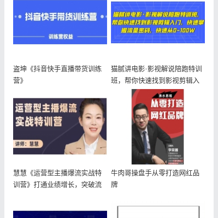
盗坤《抖音快手直播带货训练
猫腻讲电影·影视解说陪跑特训
营》
班，帮你快速找到影视剪辑入
门，快
慧慧《运营型主播爆流实战特
牛肉哥操盘手从零打造网红品
训营》打通业绩增长，突破流
牌
量瓶颈