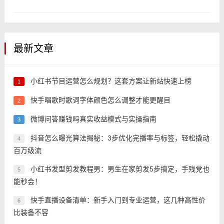
最新文章
小红书节目运营怎么规划？这套方案让新站快速上榜
1
快手唱歌时歌词字体颜色怎么调整才能更醒目
2
微博问答赚钱吗真实收益模式与实操指南
3
抖音怎么曝光算法揭秘：3步优化完播率与标签，轻松撬动
4
百万级流
小红书发型剪发教程男：男生在家剪发5步搞定，手残党也
5
能秒会！
快手直播设备清单：新手入门到专业运营，这几种高性价
6
比装备不容