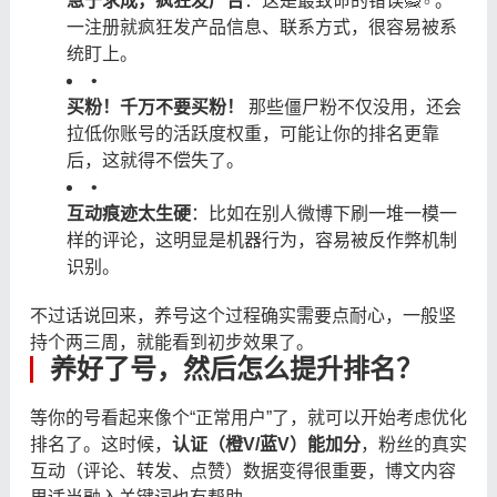
急于求成，疯狂发广告
：这是最致命的错误🙅♂️。
一注册就疯狂发产品信息、联系方式，很容易被系
统盯上。
•
买粉！千万不要买粉！
​ 那些僵尸粉不仅没用，还会
拉低你账号的活跃度权重，可能让你的排名更靠
后，这就得不偿失了。
•
互动痕迹太生硬
：比如在别人微博下刷一堆一模一
样的评论，这明显是机器行为，容易被反作弊机制
识别。
不过话说回来，养号这个过程确实需要点耐心，一般坚
持个两三周，就能看到初步效果了。
养好了号，然后怎么提升排名？
等你的号看起来像个“正常用户”了，就可以开始考虑优化
排名了。这时候，
认证（橙V/蓝V）能加分
，粉丝的真实
互动（评论、转发、点赞）数据变得很重要，博文内容