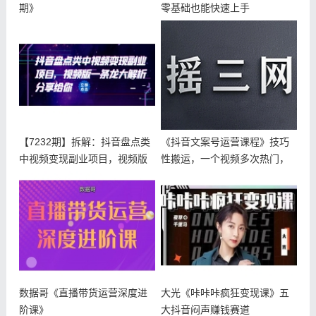
期》
零基础也能快速上手
【7232期】拆解：抖音盘点类
《抖音文案号运营课程》技巧
中视频变现副业项目，视频版
性搬运，一个视频多次热门，
一条
逐步变现
数据哥《直播带货运营深度进
大光《咔咔咔疯狂变现课》五
阶课》
大抖音闷声赚钱赛道