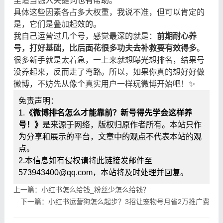
里适当融入关键词也有帮助。
具体这些因素各占多大权重，我说不准，但可以肯定的
是，它们是叠加起效的。
我自己运营过几个号，感觉最深的就是：
前期耐心养
号，打好基础，比后面花很多功夫去补救要有效得多
。
很多新手就是太着急，一上来就想曝光想排名，结果号
没养起来，反而走了弯路。所以，如果你真的想好好做
微博，不妨先从像个真实用户一样玩微博开始吧！✨
免责声明：
1.
《微博排名怎么才能靠前？新号得先学会这样养
号！》
是来源于网络，版权归原作者所有。本站只作
为分享和展示的平台，文章中的观点不代表本站的观
点。
2.本信息如有侵权请将此链接发邮件至
573943400@qq.com，本站将及时处理并回复。
上一篇：小红书怎么给钱_粉丝少怎么给钱？
下一篇：小红书运营狗怎么起步？3招让宠物号月省2万推广费