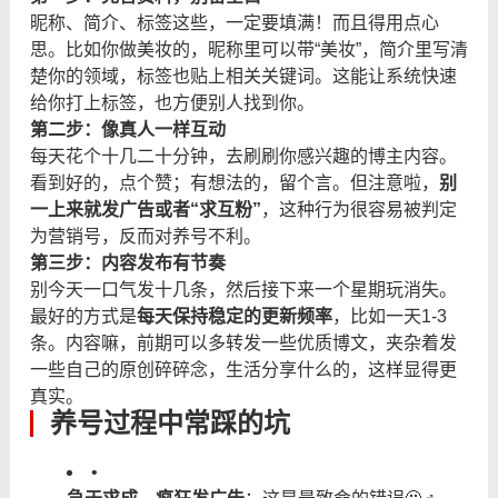
昵称、简介、标签这些，一定要填满！而且得用点心
思。比如你做美妆的，昵称里可以带“美妆”，简介里写清
楚你的领域，标签也贴上相关关键词。这能让系统快速
给你打上标签，也方便别人找到你。
第二步：像真人一样互动
每天花个十几二十分钟，去刷刷你感兴趣的博主内容。
看到好的，点个赞；有想法的，留个言。但注意啦，
别
一上来就发广告或者“求互粉”
，这种行为很容易被判定
为营销号，反而对养号不利。
第三步：内容发布有节奏
别今天一口气发十几条，然后接下来一个星期玩消失。
最好的方式是
每天保持稳定的更新频率
，比如一天1-3
条。内容嘛，前期可以多转发一些优质博文，夹杂着发
一些自己的原创碎碎念，生活分享什么的，这样显得更
真实。
养号过程中常踩的坑
•