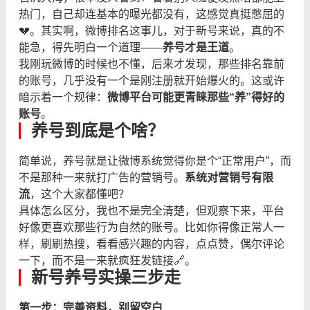
热门，自己却连基本的曝光都没有，这感觉真挺憋屈的
💔。其实啊，微博排名这事儿，对于新号来说，真的不
能急，得先明白一个道理——
养号才是王道
。
我刚玩微博的时候也不懂，后来才发现，那些排名靠前
的账号，几乎没有一个是刚注册就开始爆火的。这或许
暗示着一个规律：
微博平台可能更青睐那些“养”得好的
账号
。
养号到底是个啥？
简单说，养号就是让微博系统觉得你是个“正常用户”，而
不是那种一来就打广告的营销号。
系统对营销号有限
流
，这个大家都懂吧？
具体怎么区分，我也不是完全清楚，但观察下来，平台
好像更喜欢那些行为自然的账号。比如你得像正常人一
样，刷刷热搜，看看感兴趣的内容，点点赞，偶尔评论
一下，而不是一来就疯狂发链接🔗。
新号养号实操三步走
第一步：完善资料，别留空白