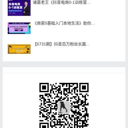
诸葛老王《抖音电商0-1训练营...
《商家0基础入门本地生活》助你...
【6731期】抖音百万粉丝长篇...