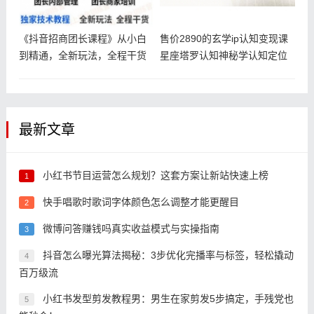
《抖音招商团长课程》从小白
售价2890的玄学ip认知变现课
到精通，全新玩法，全程干货
星座塔罗认知神秘学认知定位
认
最新文章
小红书节目运营怎么规划？这套方案让新站快速上榜
1
快手唱歌时歌词字体颜色怎么调整才能更醒目
2
微博问答赚钱吗真实收益模式与实操指南
3
抖音怎么曝光算法揭秘：3步优化完播率与标签，轻松撬动
4
百万级流
小红书发型剪发教程男：男生在家剪发5步搞定，手残党也
5