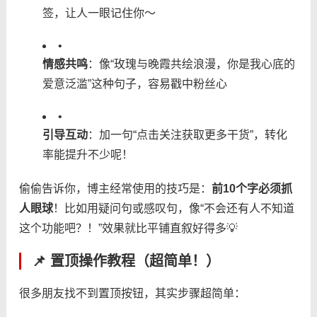
签，让人一眼记住你～
•
​情感共鸣​
​：像“玫瑰与晚霞共绘浪漫，你是我心底的
爱意泛滥”这种句子，容易戳中粉丝心
•
​引导互动​
​：加一句“点击关注获取更多干货”，转化
率能提升不少呢！
偷偷告诉你，博主经常使用的技巧是：​
​前10个字必须抓
人眼球​
​！比如用疑问句或感叹句，像“不会还有人不知道
这个功能吧？！”效果就比平铺直叙好得多💡
📌 置顶操作教程（超简单！）
很多朋友找不到置顶按钮，其实步骤超简单：