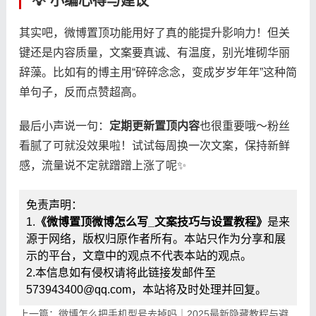
💡 小编心得与建议
其实吧，微博置顶功能用好了真的能提升影响力！但关
键还是内容质量，文案要真诚、有温度，别光堆砌华丽
辞藻。比如有的博主用“碎碎念念，变成岁岁年年”这种简
单句子，反而点赞超高。
最后小声说一句：​
​定期更新置顶内容​
​也很重要哦～粉丝
看腻了可就没效果啦！试试每周换一次文案，保持新鲜
感，流量说不定就蹭蹭上涨了呢✨
免责声明：
1.
《微博置顶微博怎么写_文案技巧与设置教程》
是来
源于网络，版权归原作者所有。本站只作为分享和展
示的平台，文章中的观点不代表本站的观点。
2.本信息如有侵权请将此链接发邮件至
573943400@qq.com，本站将及时处理并回复。
上一篇：微博怎么把手机型号去掉吗｜2025最新隐藏教程与避