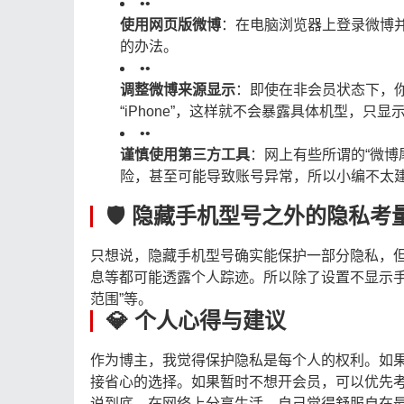
•
•
使用网页版微博
：在电脑浏览器上登录微博
的办法。
•
•
调整微博来源显示
：即使在非会员状态下，你也
“iPhone”，这样就不会暴露具体机型，只显
•
•
谨慎使用第三方工具
：网上有些所谓的“微博
险，甚至可能导致账号异常，所以小编不太
🛡️ 隐藏手机型号之外的隐私考
只想说，隐藏手机型号确实能保护一部分隐私，
息等都可能透露个人踪迹。所以除了设置不显示手
范围”等。
💎 个人心得与建议
作为博主，我觉得保护隐私是每个人的权利。如
接省心的选择。如果暂时不想开会员，可以优先
说到底，在网络上分享生活，自己觉得舒服自在