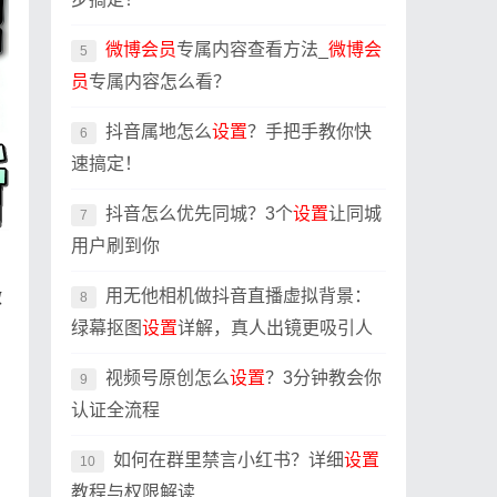
微博会员
专属内容查看方法_
微博会
5
员
专属内容怎么看？
抖音属地怎么
设置
？手把手教你快
6
速搞定！
抖音怎么优先同城？3个
设置
让同城
7
用户刷到你
用无他相机做抖音直播虚拟背景：
微
8
绿幕抠图
设置
详解，真人出镜更吸引人
视频号原创怎么
设置
？3分钟教会你
9
认证全流程
如何在群里禁言小红书？详细
设置
10
教程与权限解读