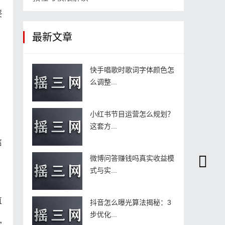
妥
最新文章
快手唱歌时歌词字体颜色怎
么调整...
小红书节目运营怎么规划？
这套方...
信
微博问答赚钱吗真实收益模
式与实...
直
抖音怎么曝光算法揭秘：3
步优化...
欢