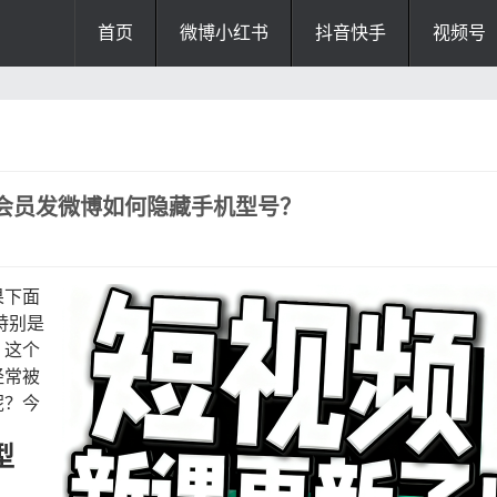
首页
微博小红书
抖音快手
视频号
会员发微博如何隐藏手机型号？
果下面
特别是
，这个
经常被
呢？今
型