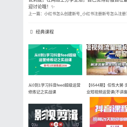
迎讨论哦！✨
上一篇：小红书怎么创建新号_小红书注册新号怎么注册
经典课程
从0到1学习抖音feed超级运营
【6544期】任性大舅·
修炼记之实战课
业短视频运营课(不讲废
短