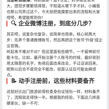
注册新浪微博
，特别是那个蓝V认证，好多朋友就头
大，感觉步骤繁琐得很，不知道从哪下手才好。小编我
也帮公司弄过这个，今天就把我摸索出来的流程和大家
唠唠，希望能帮到你！
🔍 企业微博注册，到底分几步？
其实吧，说复杂也复杂，说简单也简单。核心就两大
步：先弄个普通微博账号，然后再把这个账号“升级”成企
业官微。
听起来不难对不对？但这里面有些细节，一不留神就可
能卡住。比如，最开始注册个人账号的时候，最好就别
用太随意的名字，免得后面改来改去，不过话说回来，
昵称以后也不是完全不能改，就是认证后可能会麻烦
点。
📝 动手注册前，这些材料要备齐
这就好比出门旅游前得检查身份证钱包一样，材料备齐
了，流程就走得快一半。根据我的经验，下面这几样是
硬家伙，缺一不可：