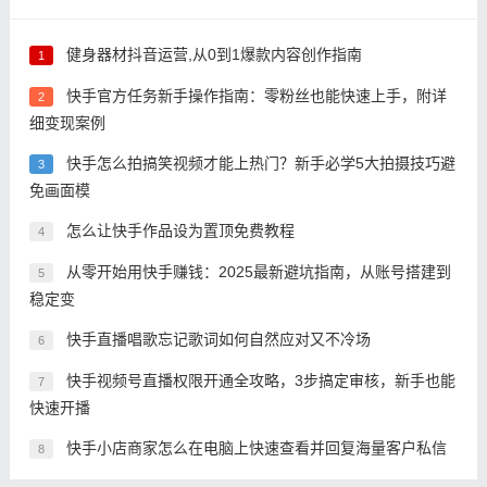
健身器材抖音运营,从0到1爆款内容创作指南
1
快手官方任务新手操作指南：零粉丝也能快速上手，附详
2
细变现案例
快手怎么拍搞笑视频才能上热门？新手必学5大拍摄技巧避
3
免画面模
怎么让快手作品设为置顶免费教程
4
从零开始用快手赚钱：2025最新避坑指南，从账号搭建到
5
稳定变
快手直播唱歌忘记歌词如何自然应对又不冷场
6
快手视频号直播权限开通全攻略，3步搞定审核，新手也能
7
快速开播
快手小店商家怎么在电脑上快速查看并回复海量客户私信
8