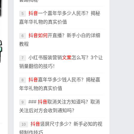
抖音
一个嘉年华多少人民币？揭秘
5
嘉年华礼物的真实价值
抖音
如何
开直播？新手小白的详细
6
教程
小红书服装营销
文案
怎么写？3个让
7
销量翻倍的技巧！
抖音
嘉年华多少钱人民币？揭秘嘉
8
年华礼物的真实价值
###
抖音
取消关注方知道吗？取消
9
关注后对方会收到通知吗？
抖音
竖屏尺寸多少？新手必知的视
10
频制作技巧