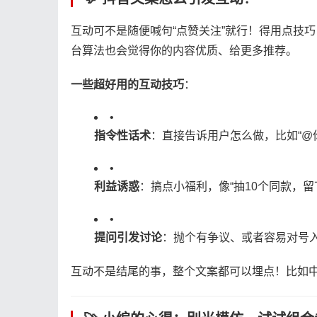
互动可不是随便喊句“点赞关注”就行！得用点技
台算法也会觉得你的内容优质、给更多推荐。
​一些超好用的互动技巧​
​：
•
​指令性话术​
​：直接告诉用户怎么做，比如“@
•
​利益诱惑​
​：搞点小福利，像“抽10个同款，
•
​提问引发讨论​
​：抛个有争议、或者容易对号
互动不是结尾的事，整个文案都可以埋点！比如