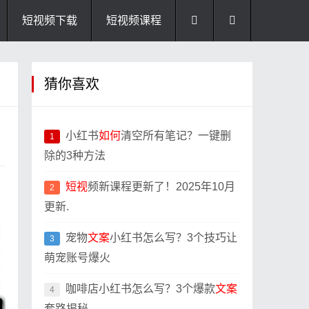
短视频下载
短视频课程
猜你喜欢
小红书
如何
清空所有笔记？一键删
1
除的3种方法
短视
频新课程更新了！2025年10月
2
更新.
宠物
文案
小红书怎么写？3个技巧让
3
萌宠账号爆火
咖啡店小红书怎么写？3个爆款
文案
4
套路揭秘