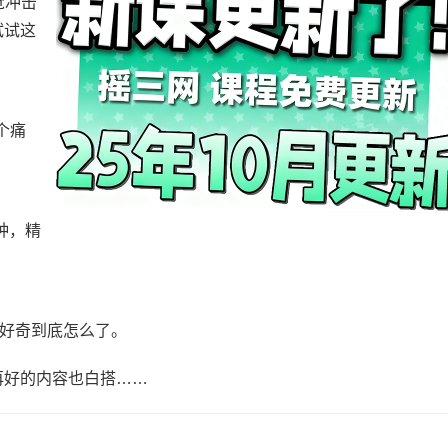
觉冲击
试试这
个痛
这种，精
人好奇到底怎么了。
再好的内容也白搭……