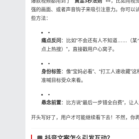
爆款视频都用到了 ​
​“黄金3秒法则”​
​ 👀，比如用视
强的画面、或者声音钩子来吸引注意力。你可以
些方法：
•
​痛点反问​
​：比如“不会还有人不知道……（某
点上热搜）”，直接戳用户心窝子。
•
​身份标签​
​：像“宝妈必看”、“打工人速收藏”
准喊目标受众来看。
•
​悬念前置​
​：比方说“最后一步错全白费”，让
开头写好了，用户才可能继续看下去！不然，你
💬 抖音文案怎么引发互动？