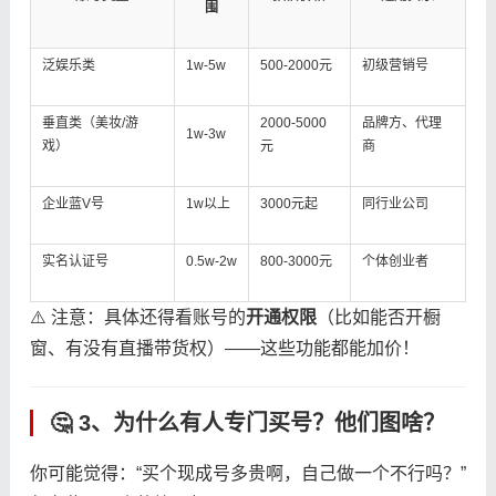
围
泛娱乐类
1w-5w
500-2000元
初级营销号
垂直类（美妆/游
2000-5000
品牌方、代理
1w-3w
戏）
元
商
企业蓝V号
1w以上
3000元起
同行业公司
实名认证号
0.5w-2w
800-3000元
个体创业者
⚠️ 注意：具体还得看账号的​
​开通权限​
​（比如能否开橱
窗、有没有直播带货权）——这些功能都能加价！
🤔 3、为什么有人专门买号？他们图啥？
你可能觉得：“买个现成号多贵啊，自己做一个不行吗？”