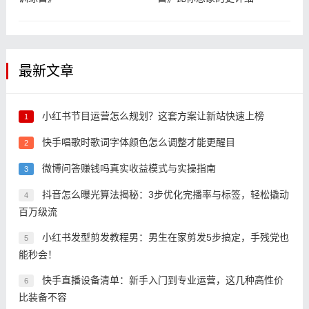
最新文章
小红书节目运营怎么规划？这套方案让新站快速上榜
1
快手唱歌时歌词字体颜色怎么调整才能更醒目
2
微博问答赚钱吗真实收益模式与实操指南
3
抖音怎么曝光算法揭秘：3步优化完播率与标签，轻松撬动
4
百万级流
小红书发型剪发教程男：男生在家剪发5步搞定，手残党也
5
能秒会！
快手直播设备清单：新手入门到专业运营，这几种高性价
6
比装备不容