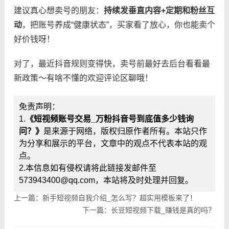
建议真心想卖号的朋友：​
​持续发垂直内容+定期和粉丝互
动​
​，把账号养成“健康状态”，买家看了放心，你也能卖个
好价钱呀！
对了，最近抖音规则变得快，卖号前最好去后台看看最
新政策～有啥不懂的欢迎评论区聊哦！
免责声明：
1.
《短视频账号交易_万粉抖音号到底值多少钱询
问？》
是来源于网络，版权归原作者所有。本站只作
为分享和展示的平台，文章中的观点不代表本站的观
点。
2.本信息如有侵权请将此链接发邮件至
573943400@qq.com，本站将及时处理并回复。
上一篇：新手短视频自我介绍_怎么写？超实用模板来了！
下一篇：长豆短视频下载_赚钱是真的吗？