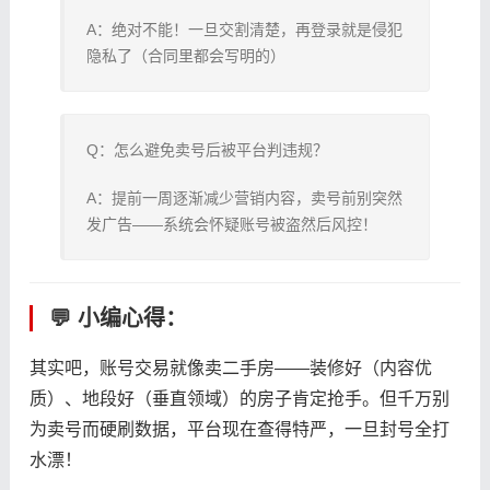
A：绝对不能！一旦交割清楚，再登录就是侵犯
隐私了（合同里都会写明的）
Q：怎么避免卖号后被平台判违规？
A：提前一周逐渐减少营销内容，卖号前别突然
发广告——系统会怀疑账号被盗然后风控！
💬 小编心得：
其实吧，账号交易就像卖二手房——装修好（内容优
质）、地段好（垂直领域）的房子肯定抢手。但千万别
为卖号而硬刷数据，平台现在查得特严，一旦封号全打
水漂！