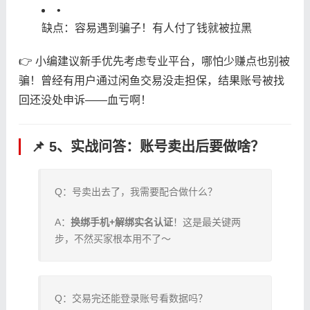
•
缺点：容易遇到骗子！有人付了钱就被拉黑
👉 小编建议新手优先考虑专业平台，哪怕少赚点也别被
骗！曾经有用户通过闲鱼交易没走担保，结果账号被找
回还没处申诉——血亏啊！
📌 5、实战问答：账号卖出后要做啥？
Q：号卖出去了，我需要配合做什么？
A：​
​换绑手机+解绑实名认证​
​！这是最关键两
步，不然买家根本用不了～
Q：交易完还能登录账号看数据吗？