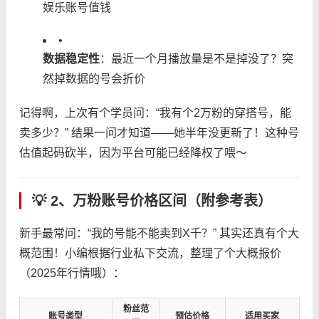
娱乐账号值钱
•
​数据稳定性​
​：最近一个月播放量是不是掉没了？突
然掉数据的号会折价
记得啊，上次有个学员问：“我有个2万粉的穿搭号，能
卖多少？” 结果一问才知道——她半年没更新了！这种号
估值起码砍半，因为平台可能已经降权了喂～
💡 2、万粉账号价格区间（附参考表）
新手最常问：“我的号能不能卖到X千？” 其实还真有个大
概范围！小编根据行业私下交流，整理了个大概报价
（2025年行情哦）：
粉丝范
账号类型
预估价格
适用买家