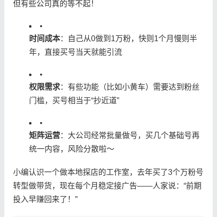
但有些公司真的等不起！
•
​时间成本​
​：自己从0做到1万粉，快则1个月慢则半
年，直接买号当天就能引流
•
​权限需求​
​：有些功能（比如小黄车）需要达到粉丝
门槛，买号相当于“抄近道”
•
​矩阵运营​
​：大公司经常批量做号，买几个基础号再
统一内容，风险分散啦～
小编认识一个做本地探店的工作室，去年买了3个万粉号
转型做带货，现在每个月稳定接广告——人家说：“前期
投入早赚回来了！”