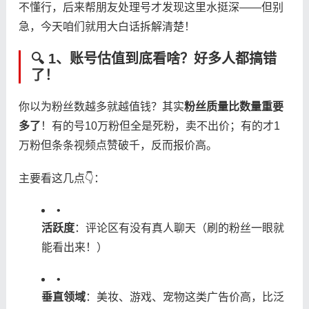
不懂行，后来帮朋友处理号才发现这里水挺深——但别
急，今天咱们就用大白话拆解清楚！
🔍 1、账号估值到底看啥？好多人都搞错
了！
你以为粉丝数越多就越值钱？其实​
​粉丝质量比数量重要
多了​
​！有的号10万粉但全是死粉，卖不出价；有的才1
万粉但条条视频点赞破千，反而报价高。
主要看这几点👇：
•
​活跃度​
​：评论区有没有真人聊天（刷的粉丝一眼就
能看出来！）
•
​垂直领域​
​：美妆、游戏、宠物这类广告价高，比泛