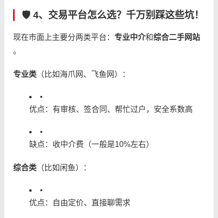
🛡️ 4、交易平台怎么选？千万别踩这些坑！
现在市面上主要分两类平台：​
​专业中介​
​和​
​综合二手网站​
。
​专业类​
​（比如海爪网、飞鱼网）：
•
优点：有审核、签合同、帮忙过户，安全系数高
•
缺点：收中介费（一般是10%左右）
​综合类​
​（比如闲鱼）：
•
优点：自由定价、直接聊需求