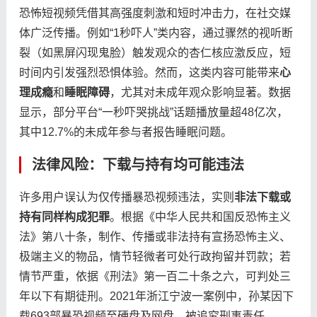
恐怖短视频凭借其高强度刺激和短时冲击力，在社交媒
体广泛传播。例如“1秒吓人”类内容，通过骤然的视听断
裂（如黑屏闪现鬼脸）触发观众的杏仁核应激反应，短
时间内引发强烈恐惧体验。然而，这类内容可能带来​
​心
理成瘾​
​和​
​睡眠障碍​
​，尤其对未成年观众影响显著。数据
显示，部分平台“一秒吓哭挑战”话题播放量超48亿次，
其中12.7%的未成年参与者报告睡眠问题。
法律风险：下载与持有均可能违法
许多用户误认为仅传播暴恐视频违法，实则​
​非法下载或
持有同样构成犯罪​
​。根据《中华人民共和国反恐怖主义
法》第八十条，制作、传播或非法持有宣扬恐怖主义、
极端主义的物品，情节轻微者可处行政拘留并罚款；若
情节严重，依据《刑法》第一百二十条之六，可判处三
年以下有期徒刑。2021年浙江宁波一案例中，孙某因下
载693部暴恐视频至硬盘及网盘，被追究刑事责任。