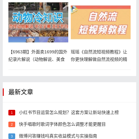
草，
非常
【6963期】外面卖1699的国外
瑶瑶《自然流短视频教程》让
纪录片解说（动物解说、美食
你更快理解做自然流视频的精
髓
最新文章
小红书节目运营怎么规划？这套方案让新站快速上榜
1
快手唱歌时歌词字体颜色怎么调整才能更醒目
2
微博问答赚钱吗真实收益模式与实操指南
3