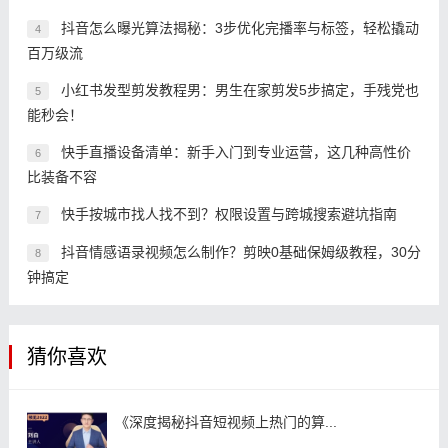
抖音怎么曝光算法揭秘：3步优化完播率与标签，轻松撬动
4
百万级流
小红书发型剪发教程男：男生在家剪发5步搞定，手残党也
5
能秒会！
快手直播设备清单：新手入门到专业运营，这几种高性价
6
比装备不容
快手按城市找人找不到？权限设置与跨城搜索避坑指南
7
抖音情感语录视频怎么制作？剪映0基础保姆级教程，30分
8
钟搞定
猜你喜欢
《深度揭秘抖音短视频上热门的算...