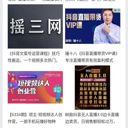
10
+直播
《抖音文案号运营课程》技巧
锤十八《抖音直播带货VIP课》
性搬运，一个视频多次热门，
专注直播带货有效盈利模式
逐步变现
【6334期】顽主·短视频达人创
树敌抖音无人直播3.0边卡直播
作营，一部手机玩赚好物种
边卖货，日销售额轻松过万，