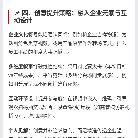
📌 四、创意提升策略：融入企业元素与互
动设计
​企业文化符号​
​能增强认同感：例如将企业吉祥物设计为
动画角色贯穿视频，或用产品原型作为转场道具，插入
员工手绘的年度大事记插画。
​多维度叙事​
​打破线性结构：采用对比蒙太奇（年初目标
vs年终成果）、平行剪辑（多地分会场同步展示），例
如用分屏呈现不同部门筹备花絮。
​互动环节​
​设计提升参与度：在视频中嵌入二维码，引导
观众扫码抽奖或留言；设置“彩蛋”片段（如高管模仿影视
桥段），增加趣味性。
​个人见解​
​：创意并非追求复杂，而是精准传递企业温