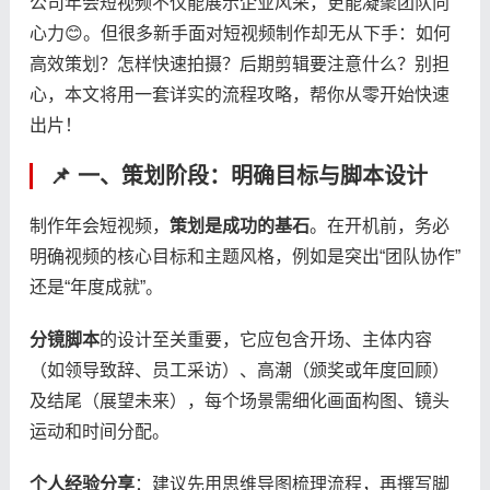
公司年会短视频不仅能展示企业风采，更能凝聚团队向
心力😊。但很多新手面对短视频制作却无从下手：如何
高效策划？怎样快速拍摄？后期剪辑要注意什么？别担
心，本文将用一套详实的流程攻略，帮你从零开始快速
出片！
📌 一、策划阶段：明确目标与脚本设计
制作年会短视频，​
​策划是成功的基石​
​。在开机前，务必
明确视频的核心目标和主题风格，例如是突出“团队协作”
还是“年度成就”。
​分镜脚本​
​的设计至关重要，它应包含开场、主体内容
（如领导致辞、员工采访）、高潮（颁奖或年度回顾）
及结尾（展望未来），每个场景需细化画面构图、镜头
运动和时间分配。
​个人经验分享​
​：建议先用思维导图梳理流程，再撰写脚