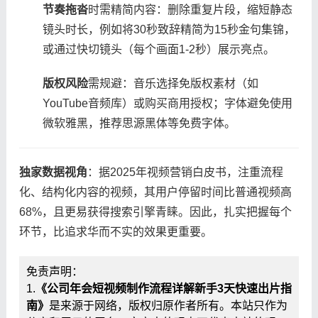
​节奏拖沓​
​时需精简内容：删除重复片段，缩短静态
镜头时长，例如将30秒致辞精简为15秒金句集锦，
或通过快切镜头（每个画面1-2秒）展示亮点。
​版权风险​
​需规避：音乐选择免版权素材（如
YouTube音频库）或购买商用授权；字体避免使用
微软雅黑，推荐思源黑体等免费字体。
​独家数据视角​
​：据2025年视频营销白皮书，注重流程
化、结构化内容的视频，其用户停留时间比普通视频高
68%，且更易获得搜索引擎青睐。因此，扎实把握每个
环节，比追求华而不实的效果更重要。
免责声明：
1.
《公司年会短视频制作流程详解新手3天快速出片指
南》
是来源于网络，版权归原作者所有。本站只作为