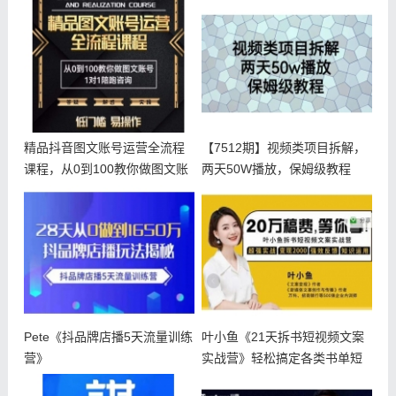
拆解
精品抖音图文账号运营全流程
【7512期】视频类项目拆解，
课程，从0到100教你做图文账
两天50W播放，保姆级教程
号（
【揭
Pete《抖品牌店播5天流量训练
叶小鱼《21天拆书短视频文案
营》
实战营》轻松搞定各类书单短
视频文