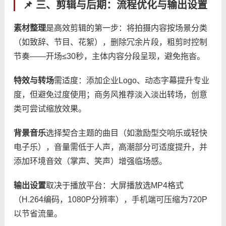
📌 三、剪辑与后期：流程优化与输出设置
​素材整理​
​是高效剪辑的第一步：将拍摄内容按场景分类
（如致辞、节目、花絮），删除冗余片段，粗剪时控制
节奏——开场≤30秒，主体内容分段呈现，避免拖沓。
​特效与转场​
​需适度：添加企业Logo、动态字幕提升专业
度，但避免过度使用；商务风推荐淡入淡出转场，创意
类可尝试缩放效果。
​背景音乐​
​选择契合主题的曲目（如激励型交响乐或轻快
电子乐），音量需低于人声，高潮部分可适度提升，并
添加环境音效（掌声、笑声）增强临场感。
​输出设置​
​取决于播放平台：大屏播放选MP4格式
（H.264编码，1080P分辨率），手机端可压缩为720P
以节省流量。