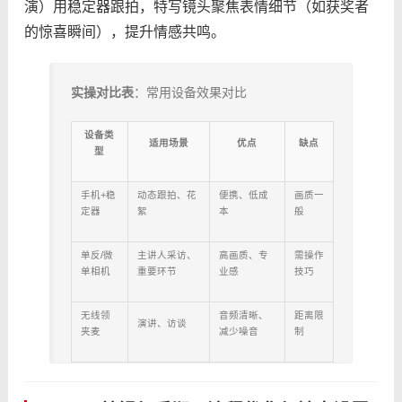
演）用稳定器跟拍，特写镜头聚焦表情细节（如获奖者
的惊喜瞬间），提升情感共鸣。
​实操对比表​
​：常用设备效果对比
设备类
适用场景
优点
缺点
型
手机+稳
动态跟拍、花
便携、低成
画质一
定器
絮
本
般
单反/微
主讲人采访、
高画质、专
需操作
单相机
重要环节
业感
技巧
无线领
音频清晰、
距离限
演讲、访谈
夹麦
减少噪音
制