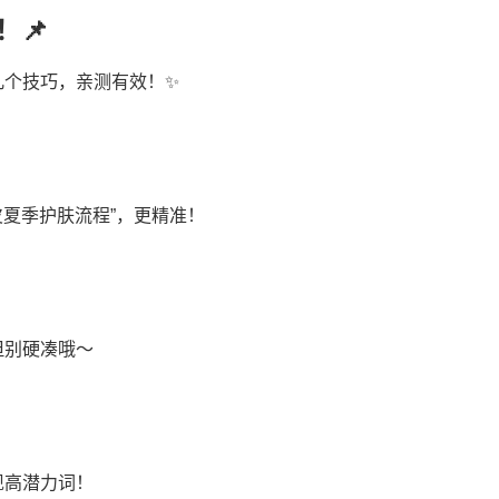
📌
几个技巧，亲测有效！✨
皮夏季护肤流程”，更精准！
但别硬凑哦～
现高潜力词！