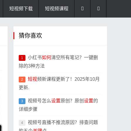
短视频下载
短视频课程
猜你喜欢
小红书
如何
清空所有笔记？一键删
1
除的3种方法
短视
频新课程更新了！2025年10月
2
更新.
视频号怎么
设置
原创？原创
设置
的
3
详细步骤
视频号直播不推流原因？排查问题
4
的五个
关键
点