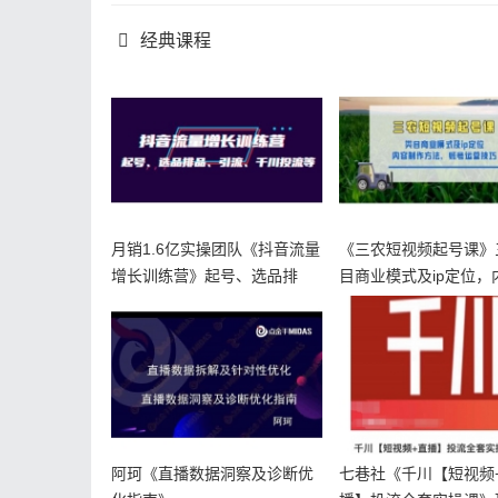
经典课程
月销1.6亿实操团队《抖音流量
《三农短视频起号课》
增长训练营》起号、选品排
目商业模式及ip定位，
品、引
作方法
阿珂《直播数据洞察及诊断优
七巷社《千川【短视频