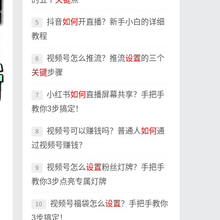
抖音
如何
开直播？新手小白的详细
5
教程
视频号怎么推流？推流
设置
的三个
6
关键
步骤
小红书
如何
直播屏幕共享？手把手
7
教你3步搞定！
视频号可以赚钱吗？普通人
如何
通
8
过视频号赚钱？
视频号怎么
设置
粉丝灯牌？手把手
9
教你3步点亮专属灯牌
视频号福袋怎么
设置
？手把手教你
10
3步搞定！