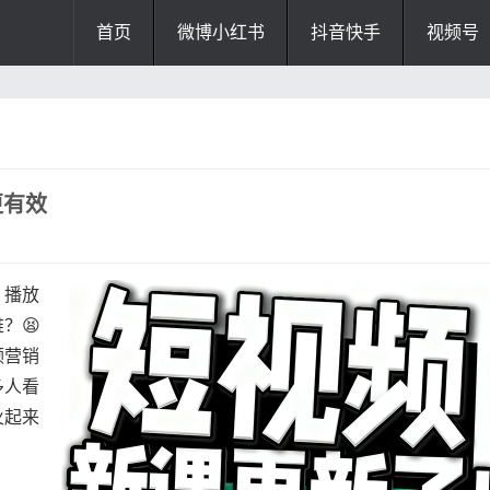
首页
微博小红书
抖音快手
视频号
更有效
，播放
？😫
频营销
多人看
火起来