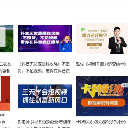
三农类
《抖音无货源赚钱攻略》不囤
雅俊《视频号魔力运营绝学
内容制
货，不拍视频，带你在抖音疯
狂爆单！
+直
鹤老师 抖音短视频涨粉培训课
卡牌影视《影视解说特训营