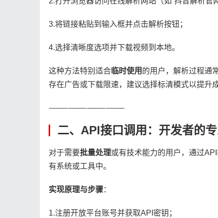
2.打开浏览器访问在线解析网站（如“抖音解析官网”或
3.将链接粘贴到输入框并点击解析按钮；
4.选择清晰度选项并下载视频到本地。
这种方法特别适合​
​临时使用​
​的用户，解析过程通
存在广告或下载限速，建议选择标清模式以提升
⸻⸻⸻⸻
二、API接口调用：开发者的
对于需要​
​批量处理​
​或有技术能力的用户，通过A
有系统或工具中。
​实现原理与步骤​
​：
1.注册开放平台账号并获取API密钥；