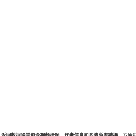
​
​返回数据通常包含视频标题、作者信息和多清晰度链接​
​，方便