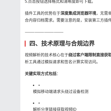
5.点击按钮选择格式和清晰度即可下载。
插件工具的优势在于​
​深度集成浏览器环境​
​，无
合内容归档需求。需要注意的是，安装第三方插
⸻⸻⸻⸻
四、技术原理与合规边界
视频解析的技术核心在于​
​绕过客户端限制直接获取
析工具通过模拟请求和签名计算实现访问。
​关键实现方式包括​
​：
•
模拟移动端请求头绕过设备检测
•
解析分享链接获取视频ID