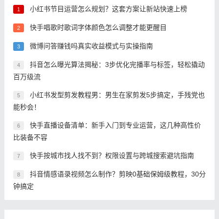
小红书节目运营怎么规划？这套方案让新站快速上榜
1
快手唱歌时歌词字体颜色怎么调整才能更醒目
2
微博问答赚钱吗真实收益模式与实操指南
3
抖音怎么曝光算法揭秘：3步优化完播率与标签，轻松撬动
4
百万级流
小红书发型剪发教程男：男生在家剪发5步搞定，手残党也
5
能秒会！
快手直播设备清单：新手入门到专业运营，这几种高性价
6
比装备不容
快手按城市找人找不到？权限设置与跨城搜索避坑指南
7
抖音情感语录视频怎么制作？剪映0基础保姆级教程，30分
8
钟搞定