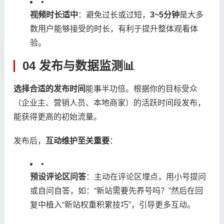
•
​视频时长适中​
​：避免过长或过短，​
​3~5分钟​
​是大多
数用户能够接受的时长，有利于提升整体观看体
验。
04 发布与数据监测📊
​选择合适的发布时间​
​能事半功倍。根据你的目标受众
（企业主、营销人员、本地商家）的活跃时间段发布，
能获得更高的初始流量。
发布后，​
​互动维护至关重要​
​：
•
​预设评论区问答​
​：主动在评论区埋点，用小号提问
或自问自答，如：“新站需要先养号吗？”然后在回
复中植入“新站权重积累技巧”，引导更多互动。