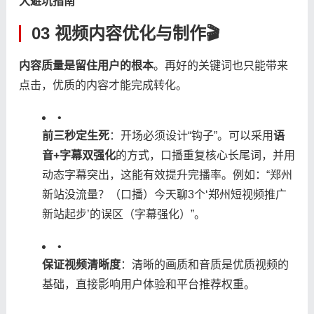
大避坑指南”​
03 视频内容优化与制作🎬
​内容质量是留住用户的根本​
​。再好的关键词也只能带来
点击，优质的内容才能完成转化。
•
​前三秒定生死​
​：开场必须设计“钩子”。可以采用​
​语
音+字幕双强化​
​的方式，口播重复核心长尾词，并用
动态字幕突出，这能有效提升完播率。例如：“郑州
新站没流量？（口播）今天聊3个‘郑州短视频推广
新站起步’的误区（字幕强化）”。
•
​保证视频清晰度​
​：清晰的画质和音质是优质视频的
基础，直接影响用户体验和平台推荐权重。