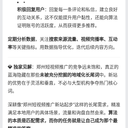
•
​积极回复用户​
​：回复每一条评论和私信，建立良好
的互动关系，这不仅能提升用户黏性，还能向算法
证明账号的活跃度，从而获得更多推荐。
​定期分析数据​
​，关注​
​搜索来源流量、视频完播率、互动
率​
​等关键指标。用数据指导优化，迭代后续内容方向。
​💎 独家见解​
​：郑州短视频推广的竞争远未饱和，真正的
蓝海隐藏在那些​
​未被充分挖掘的地域化长尾词​
​中。新站
的优势在于灵活和垂直，不必与大型机构争夺热门核心
词。
深耕像“郑州短视频推广新站起步”这样的长尾需求，精准
满足本地用户的具体场景，流量和询盘自然会来。​
​算法
的本质是匹配需求，而你的任务就是让自己成为那个最