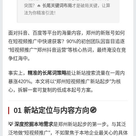
突围？🔥 ​
​长尾关键词布局​
​才是破局关键，让算
法为你精准引流！
面对抖音、百度等平台的海量内容，郑州的新账号如何
在短视频推广中快速获客？90%的初创团队因盲目追逐
“短视频推广”“郑州抖音运营”等核心热词，最终淹没在竞
争红海中。
事实上，​
​精准的长尾词策略​
​能让新站搜索流量在一周内
暴涨420%。本文将以“郑州短视频推广新站起步”为核
心，拆解一套可复制的低成本起号方案。
01 新站定位与内容方向🧭
​💡 深度挖掘本地需求​
​是郑州新站起步的第一步。与其泛
泛地做“短视频推广”，不如聚焦于本地企业最关心的具体