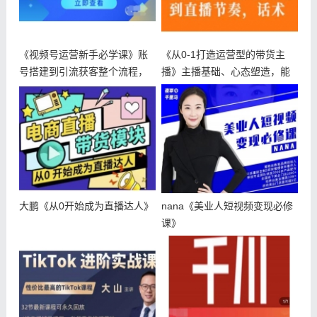
《视频号运营新手必学课》账
《从0-1打造运营型的带货主
号搭建到引流获客整个流程，
播》主播基础、心态塑造，能
没有废话
力培养
大鹏《从0开始成为直播达人》
nana《美业人短视频变现必修
课》