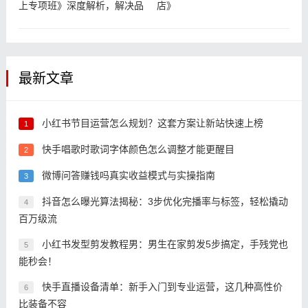
上专项班》深度解析，解决品
店》
牌自播4
最新文章
小红书节目运营怎么规划？这套方案让新站快速上榜
1
快手唱歌时歌词字体颜色怎么调整才能更醒目
2
微博问答赚钱吗真实收益模式与实操指南
3
抖音怎么曝光算法揭秘：3步优化完播率与标签，轻松撬动
4
百万级流
小红书发型剪发教程男：男生在家剪发5步搞定，手残党也
5
能秒会！
快手直播设备清单：新手入门到专业运营，这几种高性价
6
比装备不容