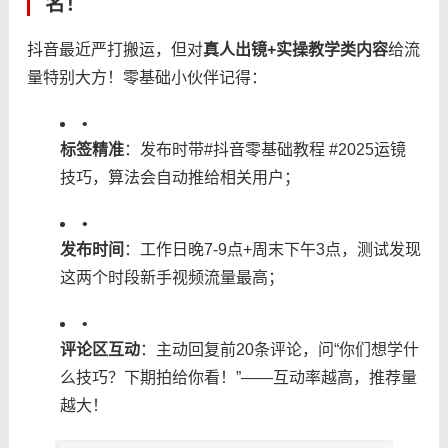
名！
抖音最近严打搬运，但对​
​真人出镜+实操教学类内容​
​给流
量特别大方！零基础小伙伴记得：
•
​标签精准​
​：发布时带#抖音零基础教程 #2025运镜
技巧，算法会自动推给相关用户；
•
​发布时间​
​：工作日晚7-9点+周末下午3点，测试发现
这两个时段新手视频流量最高；
•
​评论区互动​
​：主动回复前20条评论，问“你们想学什
么技巧？下期拍给你看！”——互动率越高，推荐量
越大！