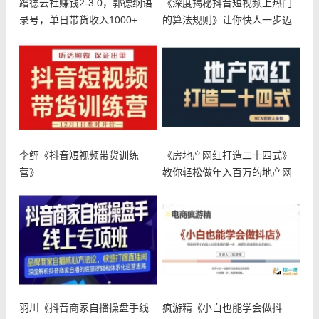
蹭德云社赚钱2-3.0，郭德纲语
《深度揭秘抖音短视频上热门
录号，单日带货收入1000+
的算法规则》让你快人一步迈
入抖音运
李鲆《抖音短视频带货训练
《房地产网红打造二十四式》
营》
教你轻松做年入百万的地产网
红
羽川《抖音商家自播操盘手线
疯游精《小白也能学会做抖