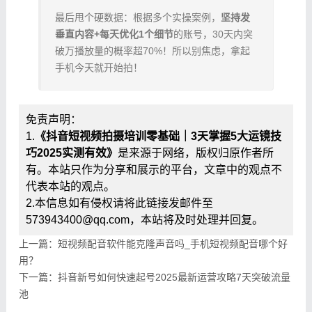
最后甩个硬数据：根据多个实操案例，​
​坚持发
垂直内容+每天优化1个细节​
​的账号，30天内突
破万播放量的概率超70%！所以别焦虑，拿起
手机今天就开始拍！
免责声明：
1.
《抖音短视频拍摄培训零基础｜3天掌握5大运镜技
巧2025实测有效》
是来源于网络，版权归原作者所
有。本站只作为分享和展示的平台，文章中的观点不
代表本站的观点。
2.本信息如有侵权请将此链接发邮件至
573943400@qq.com，本站将及时处理并回复。
上一篇：短视频配音软件能克隆声音吗_手机短视频配音哪个好
用？
下一篇：抖音新号如何快速起号2025最新运营攻略7天突破流量
池