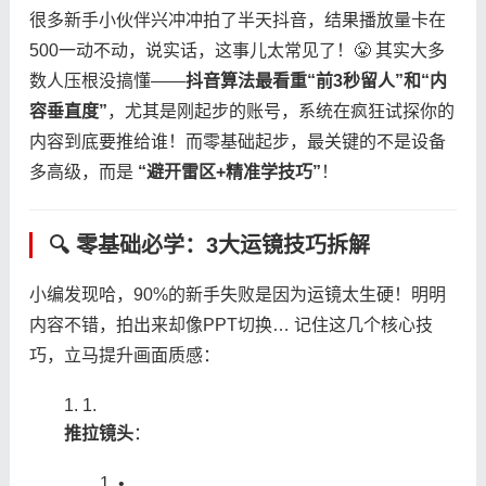
很多新手小伙伴兴冲冲拍了半天抖音，结果播放量卡在
500一动不动，说实话，这事儿太常见了！😤 其实大多
数人压根没搞懂——​
​抖音算法最看重“前3秒留人”和“内
容垂直度”​
​，尤其是刚起步的账号，系统在疯狂试探你的
内容到底要推给谁！而零基础起步，最关键的不是设备
多高级，而是 ​
​“避开雷区+精准学技巧”​
​！
🔍 零基础必学：3大运镜技巧拆解
小编发现哈，90%的新手失败是因为运镜太生硬！明明
内容不错，拍出来却像PPT切换… 记住这几个核心技
巧，立马提升画面质感：
1.
​推拉镜头​
​：
•