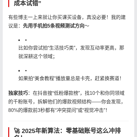
成本试错”
有些博主一上来就让你买课买设备，真没必要！我的建
议是：​
​先用手机拍5条视频测试方向​
​～
•
比如你尝试拍“生活技巧类”，发现互动率更高，那
就深耕这个领域；
•
如果拍“美食教程”播放量总是卡壳，赶紧换赛道！
​独家技巧​
​：在抖音搜“低粉爆款榜”，找10个和你同领域
的千粉账号，拆解他们的爆款视频结构——你会发现，
80%的爆款前3秒都有“冲突提问”或“视觉冲击”！
🚀 2025年新算法：零基础账号这么冲排