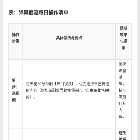
​表：弹幕截流每日操作清单​
预期
操作
效果
具体做法与要点
步骤
与提
示
确保
流量
基
​第一
每天花30分钟刷【热门视频】，优先选择自己赛道
础，
步：
的内容（例如做副业号就找“赚钱”、“自由职业”相关
精准
选视
的）。
吸引
频​
目标
人
群。
​避免
被系