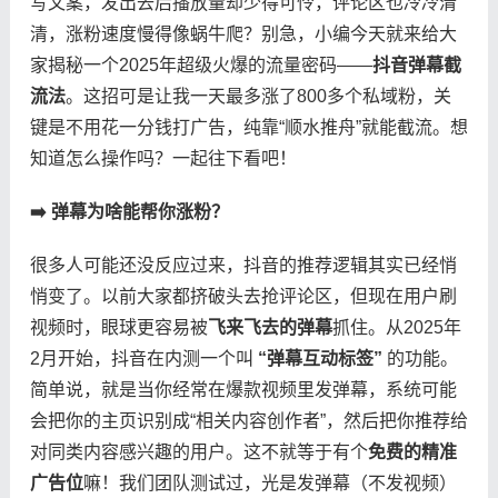
写文案，发出去后播放量却少得可怜，评论区也冷冷清
清，涨粉速度慢得像蜗牛爬？别急，小编今天就来给大
家揭秘一个2025年超级火爆的流量密码——​
​抖音弹幕截
流法​
​。这招可是让我一天最多涨了800多个私域粉，关
键是不用花一分钱打广告，纯靠“顺水推舟”就能截流。想
知道怎么操作吗？一起往下看吧！
​➡️ 弹幕为啥能帮你涨粉？​
很多人可能还没反应过来，抖音的推荐逻辑其实已经悄
悄变了。以前大家都挤破头去抢评论区，但现在用户刷
视频时，眼球更容易被​
​飞来飞去的弹幕​
​抓住。从2025年
2月开始，抖音在内测一个叫 ​
​“弹幕互动标签”​
​ 的功能。
简单说，就是当你经常在爆款视频里发弹幕，系统可能
会把你的主页识别成“相关内容创作者”，然后把你推荐给
对同类内容感兴趣的用户。这不就等于有个​
​免费的精准
广告位​
​嘛！我们团队测试过，光是发弹幕（不发视频）