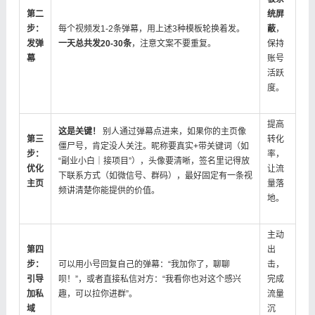
​第二
统屏
步：
每个视频发1-2条弹幕，用上述3种模板轮换着发。​
蔽​
​，
发弹
一天总共发20-30条​
​，注意文案不要重复。
保持
幕​
账号
活跃
度。
提高
​这是关键！​
​ 别人通过弹幕点进来，如果你的主页像
​第三
转化
僵尸号，肯定没人关注。昵称要真实+带关键词（如
步：
率，
“副业小白｜接项目”），头像要清晰，签名里记得放
优化
让流
下联系方式（如微信号、群码），最好固定有一条视
主页​
量落
频讲清楚你能提供的价值。
地。
主动
​第四
出
步：
可以用小号回复自己的弹幕：“我加你了，聊聊
击，
引导
呗！”，或者直接私信对方：“我看你也对这个感兴
完成
加私
趣，可以拉你进群”。
流量
域​
沉