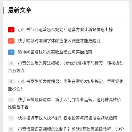
最新文章
小红书节目运营怎么规划？这套方案让新站快速上榜
1
快手唱歌时歌词字体颜色怎么调整才能更醒目
2
微博问答赚钱吗真实收益模式与实操指南
3
抖音怎么曝光算法揭秘：3步优化完播率与标签，轻松撬动
4
百万级流
小红书发型剪发教程男：男生在家剪发5步搞定，手残党也
5
能秒会！
快手直播设备清单：新手入门到专业运营，这几种高性价
6
比装备不容
快手按城市找人找不到？权限设置与跨城搜索避坑指南
7
抖音情感语录视频怎么制作？剪映0基础保姆级教程，30分
8