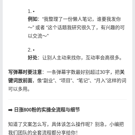
•
​例如​
​：“我整理了一份懒人笔记，谁要我发你
～” 或者 “这个话题我研究很久了，有兴趣的可
以交流～”
•
​好处​
​：让别人主动来找你，互动率会高很多。
​写弹幕时要注意​
​：一条弹幕字数最好别超过30字，把​
​关
键词放前面​
​，像“副业”、“项目”、“笔记”、“月入”这样的词
可以多用。
​➡️ 日涨800粉的实操全流程与细节​
知道了文案怎么写，具体该怎么操作呢？别急，小编把
我们团队的全套流程都分享给你！