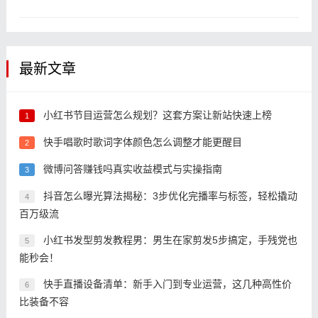
带货主
最新文章
小红书节目运营怎么规划？这套方案让新站快速上榜
1
快手唱歌时歌词字体颜色怎么调整才能更醒目
2
微博问答赚钱吗真实收益模式与实操指南
3
抖音怎么曝光算法揭秘：3步优化完播率与标签，轻松撬动
4
百万级流
小红书发型剪发教程男：男生在家剪发5步搞定，手残党也
5
能秒会！
快手直播设备清单：新手入门到专业运营，这几种高性价
6
比装备不容