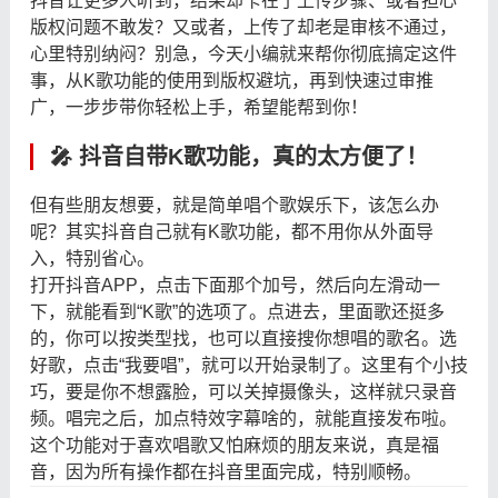
抖音让更多人听到，结果却卡在了上传步骤、或者担心
版权问题不敢发？又或者，上传了却老是审核不通过，
心里特别纳闷？别急，今天小编就来帮你彻底搞定这件
事，从K歌功能的使用到版权避坑，再到快速过审推
广，一步步带你轻松上手，希望能帮到你！
🎤 抖音自带K歌功能，真的太方便了！
但有些朋友想要，就是简单唱个歌娱乐下，该怎么办
呢？其实抖音自己就有K歌功能，都不用你从外面导
入，特别省心。
打开抖音APP，点击下面那个加号，然后向左滑动一
下，就能看到“K歌”的选项了。点进去，里面歌还挺多
的，你可以按类型找，也可以直接搜你想唱的歌名。选
好歌，点击“我要唱”，就可以开始录制了。这里有个小技
巧，要是你不想露脸，可以关掉摄像头，这样就只录音
频。唱完之后，加点特效字幕啥的，就能直接发布啦。
这个功能对于喜欢唱歌又怕麻烦的朋友来说，真是福
音，因为所有操作都在抖音里面完成，特别顺畅。