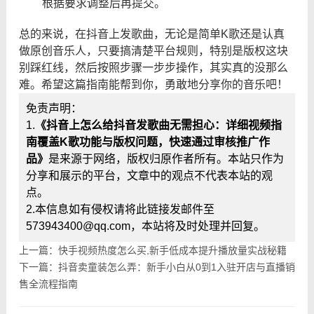
根据要求调整后再提交。
总的来说，在抖音上发歌曲，无论是简单K歌还是认真
做原创音乐人，只要搞清楚平台规则，特别是版权这块
别踩红线，然后按照步骤一步步操作，其实真的没那么
难。希望这篇指南能帮到你，勇敢地分享你的音乐吧！
免责声明：
1.
《抖音上怎么给抖音发歌曲无需担心：详细视频指
南覆盖K歌功能与版权问题，快速通过审核推广作
品》
是来源于网络，版权归原作者所有。本站只作为
分享和展示的平台，文章中的观点不代表本站的观
点。
2.本信息如有侵权请将此链接发邮件至
573943400@qq.com，本站将及时处理并回复。
上一篇：快手视频热度怎么买,新手低成本提升播放量实战秘籍
下一篇：抖音卖童装怎么弄：新手小白从0到1入驻开店与直播销
售全流程指南