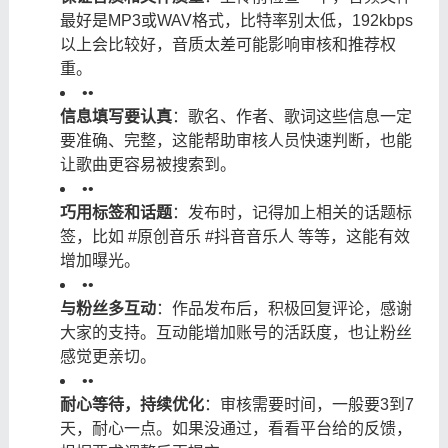
最好是MP3或WAV格式，比特率别太低，192kbps
以上会比较好，音质太差可能影响审核和推荐权
重。
•
•
信息填写要认真
：歌名、作者、歌词这些信息一定
要准确、完整，这能帮助审核人员快速判断，也能
让歌曲更容易被搜索到。
•
•
巧用标签和话题
：发布时，记得加上相关的话题标
签，比如 #原创音乐 #抖音音乐人 等等，这能有效
增加曝光。
•
•
与粉丝多互动
：作品发布后，积极回复评论，感谢
大家的支持。互动能增加账号的活跃度，也让粉丝
感觉更亲切。
•
•
耐心等待，持续优化
：审核需要时间，一般要3到7
天，耐心一点。如果没通过，看看平台给的反馈，