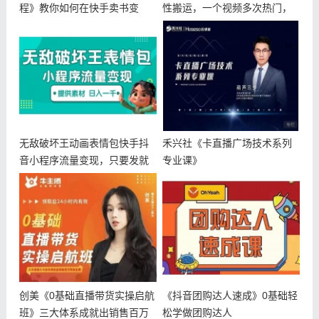
程》教你如何在快手卖书变
性搬运，一个视频多次热门，
现，每月多赚
逐步变现
无敌破坏王动画表情包快手抖
禾兴社《卡直播广场技术系列
音小程序流量变现，只要发就
专业课》
能上热门
创美《0基础直播带货实操启航
《抖音团购达人速成》0基础轻
班》三大体系成就出销售百万
松学做团购达人