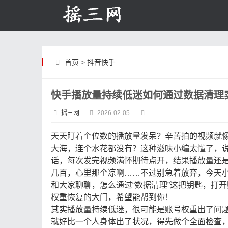
首页
>
抖音快手
快手播放量持续低迷如何通过数据清理
摇三网
2026-02-05
天天盯着个位数的播放量发呆？辛苦拍的视频就
大海，连个水花都没有？这种滋味小编太懂了，
话，每次发完视频满怀期待点开，结果播放量还
几百，心里那个凉啊……不过别急着放弃，今天
和大家聊聊，怎么通过“数据清理”这把钥匙，打开
权重恢复的大门，希望能帮到你！
其实播放量持续低迷，很可能是账号权重出了问
就好比一个人身体出了状况，得先做个全面检查