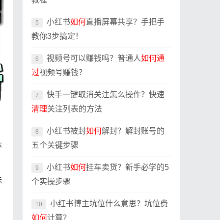
小红书
如何
直播屏幕共享？手把手
5
教你3步搞定！
视频号可以赚钱吗？普通人
如何
通
6
过
视频号赚钱？
快手一键取消关注怎么操作？快速
7
清理
关注列表的方法
小红书被封
如何
解封？解封账号的
8
体
五个关键步骤
小红书
如何
挂车卖货？新手必学的5
9
标
个实操步骤
小红书博主坑位什么意思？坑位费
10
如何
计算？