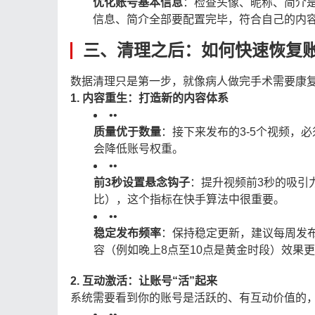
优化账号基本信息
：检查头像、昵称、简介
信息、简介全部要配置完毕，符合自己的内
三、清理之后：如何快速恢复
数据清理只是第一步，就像病人做完手术需要康复
1. 内容重生：打造新的内容体系
•
•
质量优于数量
：接下来发布的3-5个视频，
会降低账号权重。
•
•
前3秒设置悬念钩子
：提升视频前3秒的吸引
比），这个指标在快手算法中很重要。
•
•
稳定发布频率
：保持稳定更新，建议每周发布
容（例如晚上8点至10点是黄金时段）效果
2. 互动激活：让账号“活”起来
系统需要看到你的账号是活跃的、有互动价值的
•
•