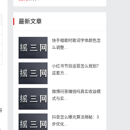
最新文章
快手唱歌时歌词字体颜色怎
么调整...
小红书节目运营怎么规划？
这套方...
微博问答赚钱吗真实收益模
式与实...
有
抖音怎么曝光算法揭秘：3
步优化...