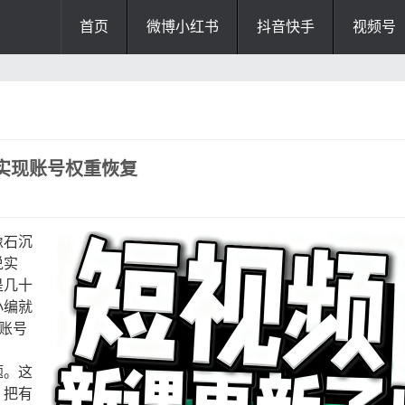
首页
微博小红书
抖音快手
视频号
实现账号权重恢复
像石沉
说实
是几十
小编就
账号
题。这
，把有