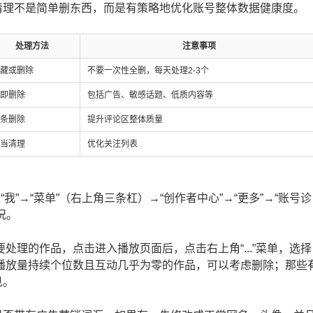
清理不是简单删东西，而是有策略地优化账号整体数据健康度。
处理方法
注意事项
藏或删除
不要一次性全删，每天处理2-3个
即删除
包括广告、敏感话题、低质内容等
条删除
提升评论区整体质量
当清理
优化关注列表
“我”→“菜单”（右上角三条杠）→“创作者中心”→“更多”→“账号诊
况。
到要处理的作品，点击进入播放页面后，点击右上角“...”菜单，选择
议，播放量持续个位数且互动几乎为零的作品，可以考虑删除；那些
见。