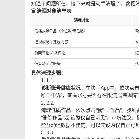
知道了问题所在，接下来就是动手清理了。数据
🗑️ 清理对象清单表
清理对象
低播放量作品（个位数/两位数）
隐
违规或疑似违规内容
立
负面评论/垃圾评论
逐
低互动关注账号
适
具体清理步骤：
1.
1.
诊断账号健康状况
：在快手App中，依次点击
断与申诉”，查看账号是否存在限流或违规情
2.
2.
清理低质作品
：依次点击“我”→“作品”，找
“删除作品”或“设为仅自己可见”。小编建
些互动但数据不佳的，可以先设为仅自己可
3.
3.