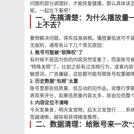
问题的部分调理好，才能恢复健康。那么具体该
呢，一起往下看吧！
一、先搞清楚：为什么播放量
上不去？
要想解决问题，得先找准病根。播放量低迷可不
无故的，通常有以下几个常见原因：
1. 账号可能被“软降权”了
有时候不是因为你的内容突然变差了，而是账号
“特殊关照”了。比如之前有过违规行为，或者内容
敏感词、广告嫌疑，这些都可能导致账号权重被
2. 历史数据“包袱”太重
账号里那些低质量、低互动的旧作品，就像行李
表现来评分，如果低质量内容太多，就会拉低整
3. 内容定位不清晰
今天发美食，明天发宠物，后天又发旅行……系
签越清晰，越容易获得精准推荐。
二、数据清理：给账号来一次“