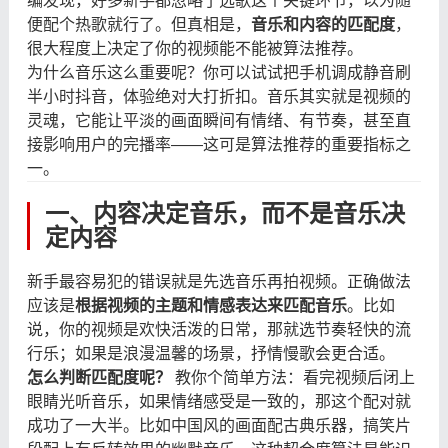
编发现，好多新手都忽略了选歌这个关键环节，以为随
便配个热歌就行了。但真相是，
音乐和内容的匹配度
，
很大程度上决定了你的视频能不能被算法推荐。
为什么音乐这么重要呢？你可以试试把手机调成静音刷
半小时抖音，体验绝对大打折扣。音乐其实就是视频的
灵魂，它能让平淡的画面瞬间有情绪、有节奏，甚至直
接影响用户的完播率——这可是算法推荐的重要指标之
一。
一、内容决定音乐，而不是音乐决
定内容
新手最容易犯的错误就是先选音乐再拍视频。正确做法
应该是
根据视频的主题和情感表达来匹配音乐
。比如
说，你的视频是欢快活泼的日常，那就选节奏轻快的流
行乐；如果是浪漫温馨的场景，抒情慢歌会更合适。
怎么判断匹配度呢？
​ 教你个简单方法：看完视频后闭上
眼睛光听音乐，如果情绪感受是一致的，那这个配对就
成功了一大半。比如中国风的画面配古典乐器，搞笑片