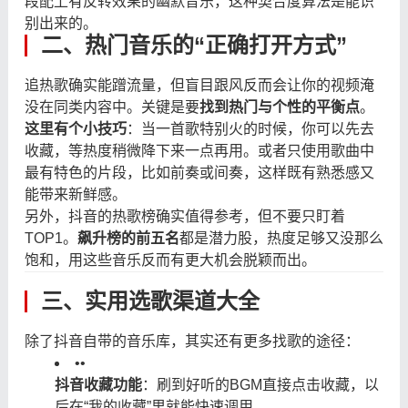
段配上有反转效果的幽默音乐，这种契合度算法是能识
别出来的。
二、热门音乐的“正确打开方式”
追热歌确实能蹭流量，但盲目跟风反而会让你的视频淹
没在同类内容中。关键是要
找到热门与个性的平衡点
。
这里有个小技巧
：当一首歌特别火的时候，你可以先去
收藏，等热度稍微降下来一点再用。或者只使用歌曲中
最有特色的片段，比如前奏或间奏，这样既有熟悉感又
能带来新鲜感。
另外，抖音的热歌榜确实值得参考，但不要只盯着
TOP1。
飙升榜的前五名
都是潜力股，热度足够又没那么
饱和，用这些音乐反而有更大机会脱颖而出。
三、实用选歌渠道大全
除了抖音自带的音乐库，其实还有更多找歌的途径：
•
•
抖音收藏功能
：刷到好听的BGM直接点击收藏，以
后在“我的收藏”里就能快速调用。