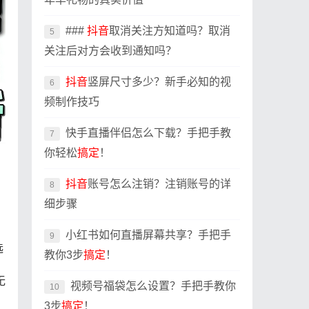
###
抖音
取消关注方知道吗？取消
5
关注后对方会收到通知吗？
抖音
竖屏尺寸多少？新手必知的视
6
频制作技巧
快手直播伴侣怎么下载？手把手教
7
你轻松
搞定
！
抖音
账号怎么注销？注销账号的详
8
细步骤
小红书如何直播屏幕共享？手把手
9
选
教你3步
搞定
！
。
无
视频号福袋怎么设置？手把手教你
10
3步
搞定
！