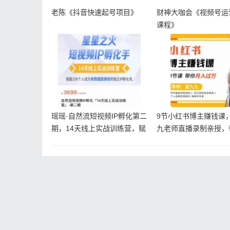
老陈《抖音快速起号项目》
财神大咖会《视频号运
课程》
瑶瑶·自然流短视频IP孵化第二
9节小红书博主赚钱课
期，14天线上实战训练营，赋
九老师直播录制亲授，
能
门小红书