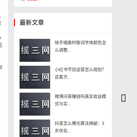
人
最新文章
意
小
快手唱歌时歌词字体颜色怎
无
么调整...
顿
小红书节目运营怎么规划？
这套方...
微博问答赚钱吗真实收益模
式与实...
抖音怎么曝光算法揭秘：3
步优化...