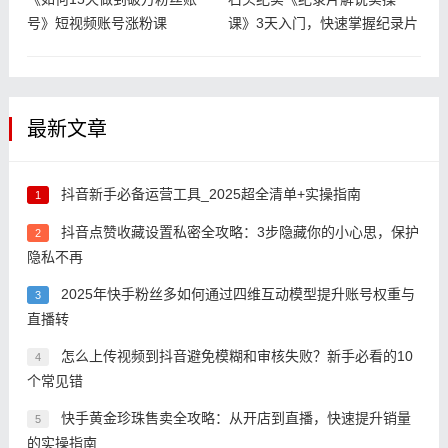
号》短视频账号涨粉课
课》3天入门，快速掌握纪录片
解说视频
最新文章
抖音新手必备运营工具_2025超全清单+实操指南
1
抖音点赞收藏设置私密全攻略：3步隐藏你的小心思，保护
2
隐私不再
2025年快手粉丝多如何通过四维互动模型提升账号权重与
3
直播转
怎么上传视频到抖音避免模糊和审核失败？新手必看的10
4
个常见错
快手黄金珍珠售卖全攻略：从开店到直播，快速提升销量
5
的实操指南