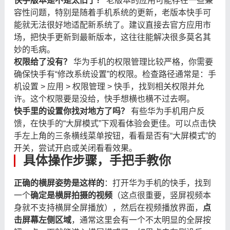
快手版本是不是太旧了？
​ 老版本的应用可能存在一些兼
容性问题，特别是随着手机系统的更新，老版本快手可
能就无法很好地适配新系统了。建议直接去官方应用市
场，把快手更新到最新版本，这往往能解决很多莫名其
妙的毛病。
权限给了没有？
​ 华为手机的权限管理比较严格，你需要
确保快手有“修改系统设置”的权限。检查路径通常是：手
机设置 > 应用 > 权限管理 > 快手，找到相关权限并允
许。这个权限要是没给，快手想横也横不过去啊。
快手里的设置你找对地方了吗？
​ 有些华为手机用户反
馈，在快手的“大屏模式”下观看体验会更佳。可以点击快
手左上角的三条横线菜单按钮，看看是否有“大屏模式”的
开关，尝试开启或关闭看看效果。
具体操作步骤，手把手教你
正确的横屏姿势是这样的
：打开华为手机的快手，找到
一个
确定是横屏拍摄的视频
（这点很重要，竖屏视频本
身就不支持横屏全屏播放），然后在视频播放界面，
点
击屏幕左侧区域
，通常这里会有一个不太明显的全屏按