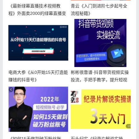
《最新绿幕直播技术视频教
青云《入门到进阶七步起号全
程》外面卖2000的绿幕直播变
流程秘籍》
现玩法
电商大参《从0开始15天打造能
彬彬很靠谱·抖音带货视频实操
赚钱的抖音号》
投流，手把手教学，提升短视
频效能
《如何15天做到破万粉丝账
石头纪实《纪录片解说实操