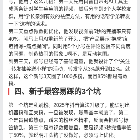
号，他用了这么几招：第一天先用抖音自带的AI工具生
成两条针对学生痘痘肌的视频，然后分享到3个大学校友
群，用“学长亲测有效的祛痘方法，有用的话帮学弟转发
一下”这样的话术。
第二天重点做数据优化，他发现视频前5秒的完播率只有
40%，就马上用AI重新剪了开头，把“产品展示”换成“痘
痘特写+痛点提问”。同时用5个小号在评论区提不同角度
的问题，制造热闹的假象...啊不，是互动氛围。
到第三天，账号已经有了基础流量，他就设计了个“关注
+转发抽奖送小样”的活动，转发率从3%飙升到12%。就
这样，这个新号3天圈了1000多粉，而且85%都是有效
粉。
四、新手最容易踩的3个坑
第一个坑是乱刷粉。2025年抖音算法升级了，能识别出
机器粉和互关粉，一旦被发现，账号基本就废了。第二
个是盲目追热点，蹭来的粉丝不精准，反而会把账号标
签搞乱。第三个是忽视数据复盘，要是视频5秒完播率低
于50%，就说明开头钩子没做好，必须马上优化。