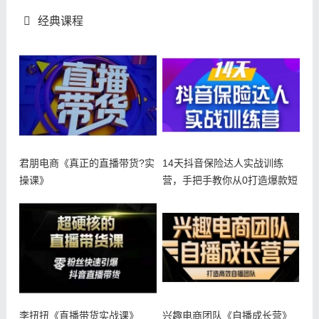
经典课程
君朋电商《真正的直播带货?实
14天抖音保险达人实战训练
操课》
营，手把手教你从0打造爆款短
视频
李扭扭《直播带货实战课》
兴趣电商团队《自播成长营》