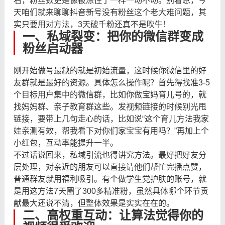
右，粉丝数更是像被冻住了一样一动不动。别着急，今
天咱们就来聊聊抖音新号没有粉丝这个老大难问题，其
实只要用对方法，3天破千粉还真不是吹牛！
一、私域裂变：把你的微信群变成
粉丝启动器
刚开始做号最缺的就是初始流量，这时候你微信里的好
友群就是最好的资源。具体怎么操作呢？首先得找准3-5
个目标用户集中的微信群，比如你做宝妈育儿号的，就
找妈妈群、亲子教育群这些。发视频链接的时候别光甩
链接，要带上几句走心的话，比如说“这个育儿方法我家
娃亲测有效，帮我看下对你们家宝宝有用吗？”再加上个
小红包，互动率能提升一半。
不过话说回来，私域引流也得讲究方法。最好把好友分
层处理，对亲近的朋友可以直接请他们帮忙完播点赞，
普通群友就用福利吸引。有个做学生党护肤的账号，就
是用这方法7天圈了300多精准粉，虽然具体哪个环节贡
献最大还说不清，但整体效果是实实在在的。
二、高权重互动：让算法觉得你的