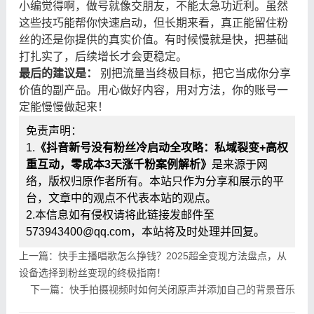
小编觉得啊，做号就像交朋友，不能太急功近利。虽然
这些技巧能帮你快速启动，但长期来看，真正能留住粉
丝的还是你提供的真实价值。有时候慢就是快，把基础
打扎实了，后续增长才会更稳定。
最后的建议是：
​ 别把流量当终极目标，把它当成你分享
价值的副产品。用心做好内容，用对方法，你的账号一
定能慢慢做起来！
免责声明：
1.
《抖音新号没有粉丝冷启动全攻略：私域裂变+高权
重互动，零成本3天涨千粉案例解析》
是来源于网
络，版权归原作者所有。本站只作为分享和展示的平
台，文章中的观点不代表本站的观点。
2.本信息如有侵权请将此链接发邮件至
573943400@qq.com，本站将及时处理并回复。
上一篇：快手主播唱歌怎么挣钱？2025超全变现方法盘点，从
设备选择到粉丝变现的终极指南！
下一篇：快手拍摄视频时如何关闭原声并添加自己的背景音乐