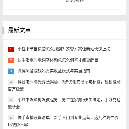
最新文章
小红书节目运营怎么规划？这套方案让新站快速上榜
1
快手唱歌时歌词字体颜色怎么调整才能更醒目
2
微博问答赚钱吗真实收益模式与实操指南
3
抖音怎么曝光算法揭秘：3步优化完播率与标签，轻松撬动
4
百万级流
小红书发型剪发教程男：男生在家剪发5步搞定，手残党也
5
能秒会！
快手直播设备清单：新手入门到专业运营，这几种高性价
6
比装备不容