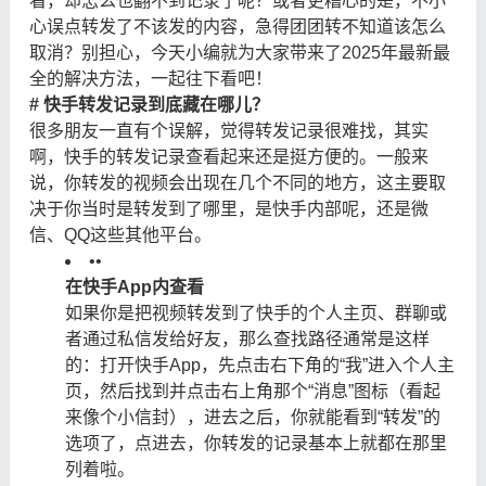
看，却怎么也翻不到记录了呢？或者更糟心的是，不小
心误点转发了不该发的内容，急得团团转不知道该怎么
取消？别担心，今天小编就为大家带来了2025年最新最
全的解决方法，一起往下看吧！
# 快手转发记录到底藏在哪儿？
很多朋友一直有个误解，觉得转发记录很难找，其实
啊，快手的转发记录查看起来还是挺方便的。一般来
说，你转发的视频会出现在几个不同的地方，这主要取
决于你当时是转发到了哪里，是快手内部呢，还是微
信、QQ这些其他平台。
•
•
在快手App内查看
如果你是把视频转发到了快手的个人主页、群聊或
者通过私信发给好友，那么查找路径通常是这样
的：打开快手App，先点击右下角的“我”进入个人主
页，然后找到并点击右上角那个“消息”图标（看起
来像个小信封），进去之后，你就能看到“转发”的
选项了，点进去，你转发的记录基本上就都在那里
列着啦。