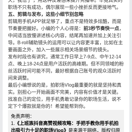
天，我悟了”，用这种反差感来提升完播率。毕竟真实的
职场不只有成功，偶尔展现一些小挫折反而更接地气。
五、剪辑与发布，这些小细节别忽略
剪辑用手机APP就足够了，重点不是特效多炫酷，而是
节奏要把握好。小编的个人心得是：
前3秒节奏快一点
，
中间适当放慢讲述核心内容，结尾再加速并加上关注引
导。B-roll辅助镜头的运用可以让内容更丰富，比如在主
要画面之外，加入一些展示相关场景细节的镜头。
发布时段也有讲究，通常工作日早上7-9点、中午12-14
点、晚上18-24点是用户活跃的高峰期。但不同领域的粉
丝活跃时间可能不同，最好根据自己账号的观众活跃时
间来调整。
最后小编想说的是，拍职场Vlog最重要的就是坚持和真
实。别担心一开始画面不完美，内容有价值才是关键。
找准自己的定位，用手机勇敢记录你的职场生活，说不
定下个爆款就是你的！希望能帮到你。
免责声明：
1.
《上班族抖音高赞视频攻略：手把手教你用手机拍
出吸引力十足的职场Vlog》
是来源于网络，版权归原