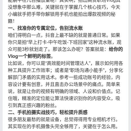
能躺平在几百播放量呢？其实啊，拍出高赞职场Vlog真
没想象中那么难，关键就在于掌握几个核心技巧，今天
小编就手把手带你解锁用手机也能拍出爆款视频的秘
籍！
一、找准你的专属定位，告别流水账
咱们得明白一点，抖音上最不缺的就是普通日常。如果
你只是拍“早上打卡-中午吃饭-下班回家”这种流水账，观
众可能3秒就划走了。那该怎么办呢？答案就是：
给你的
Vlog一个鲜明的标签
。
比如说，你可以是“高效能时间管理达人”，展示如何用各
种工具提升工作效率；或者是“职场沟通小能手”，分享化
解部门矛盾的实用话术。参考一些成功账号的经验，内
容设计要有创意，并且直击办公场景中的痛点。简单来
说，就是让你的视频有明确的领域、人设和价值点。记
住哦，精准的定位能让算法快速识别你的内容受众，吸
引到真正感兴趣的粉丝。
二、手机拍摄实战技巧，轻松提升质感
很多朋友最愁的就是设备，总觉得得用专业相机才行。
其实现在的手机摄像头完全够用了，关键在于怎么用。