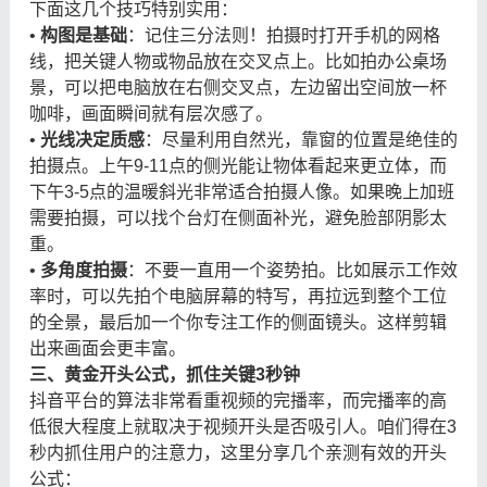
下面这几个技巧特别实用：
•
构图是基础
：记住三分法则！拍摄时打开手机的网格
线，把关键人物或物品放在交叉点上。比如拍办公桌场
景，可以把电脑放在右侧交叉点，左边留出空间放一杯
咖啡，画面瞬间就有层次感了。
•
光线决定质感
：尽量利用自然光，靠窗的位置是绝佳的
拍摄点。上午9-11点的侧光能让物体看起来更立体，而
下午3-5点的温暖斜光非常适合拍摄人像。如果晚上加班
需要拍摄，可以找个台灯在侧面补光，避免脸部阴影太
重。
•
多角度拍摄
：不要一直用一个姿势拍。比如展示工作效
率时，可以先拍个电脑屏幕的特写，再拉远到整个工位
的全景，最后加一个你专注工作的侧面镜头。这样剪辑
出来画面会更丰富。
三、黄金开头公式，抓住关键3秒钟
抖音平台的算法非常看重视频的完播率，而完播率的高
低很大程度上就取决于视频开头是否吸引人。咱们得在3
秒内抓住用户的注意力，这里分享几个亲测有效的开头
公式：