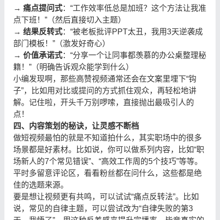
→
痛点提问式
：“工作效率低总是加班？这个方法让我准
点下班！”（然后直接切入主题）
→
结果反转式
：“被老板批评PPT太丑，我用3天逆袭成
部门模板！”（激发好奇心）
→
价值承诺式
：“分享一个让同事都羡慕的办公桌整理秘
籍！”（明确告诉观众能学到什么）
小编发现啊，那些高赞视频通常还会在文案里埋下“钩
子”，比如用对比或提问的方式抓住观众，再轻松地讲
解。记住啦，开头千万别啰嗦，直接抛出最吸引人的
点！
四、内容策划的秘诀，让灵感不断档
做短视频最怕的就是不知道拍什么，其实职场中的很多
场景都是好素材。比如说，你可以做系列内容，比如“职
场新人的7个常见错误”、“高效工作周的5个技巧”等等。
平时多留意评论区，看看粉丝都在问什么，这些都是绝
佳的选题来源。
要是想让视频更有共鸣，可以试试“痛点反转法”。比如
说，常见的自律主题，可以尝试改为“自律失败的第3